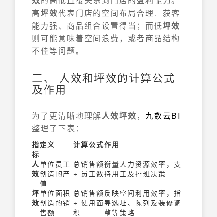
效
的高低直接关系到门店的盈利能力。
高
坪效
代表门店的空间布局合理、获客
能力强、商品组合设置得当；而低
坪效
则可能意味着空间浪费，或者商品结构
不佳等问题。
三、 人效和坪效的计算公式
及作用
为了更清晰地理解
人效坪效
，
九数云
BI
整理了下表：
指
定义
计算公式
作用
标
人
单位员工
总销售额
衡量人力资源效率，支
效
创造的产
÷ 员工数
持用工及排班决策
值
坪
单位面积
总销售额
反映空间利用效率，指
效
创造的销
÷ 使用面
导选址、陈列及装修调
售额
积
整等策略