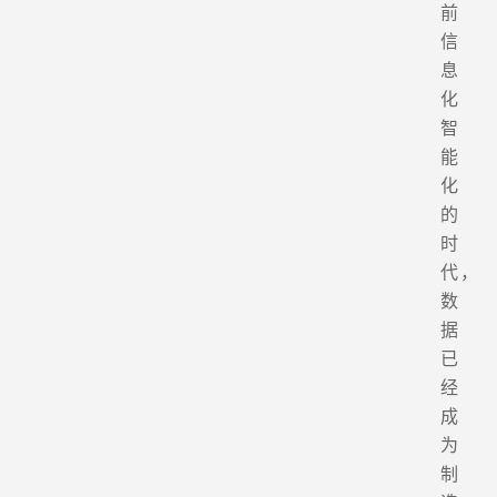
前
信
息
化
智
能
化
的
时
代，
数
据
已
经
成
为
制