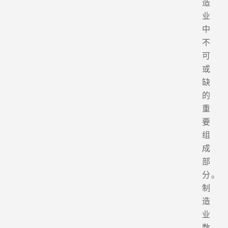
造
业
中
不
可
或
缺
的
重
要
组
成
部
分。
制
造
业
数