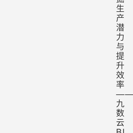
生
产
潜
力
与
提
升
效
率
—
九
数
云
BI