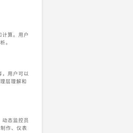
和计算。用户
分析。
等，用户可以
管理层理解和
，动态监控员
表制作、仪表