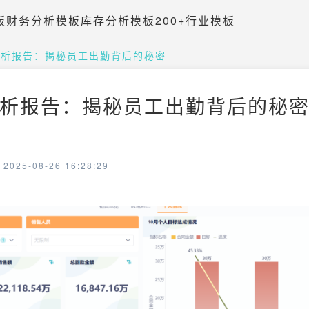
板
财务分析模板
库存分析模板
200+行业模板
分析报告：揭秘员工出勤背后的秘密
析报告：揭秘员工出勤背后的秘密 
025-08-26 16:28:29