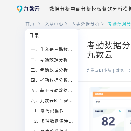
数据分析
电商分析模板
餐饮分析模
首页
文章中心
人事数据分析
考勤数据
目录
考勤数据分
一、什么是考勤数据分析报告？
九数云
二、考勤数据分析报告的核心内容
三、考勤数据分析报告的数据可视化
九数云BI小编 |
发表于：2
四、考勤数据分析报告的趋势分析
五、基于考勤数据分析的问题诊断与管理建议
六、九数云BI：智能化考勤数据分析的利器
1. 零代码操作，快速上手
2. 多种数据源连接，灵活便捷