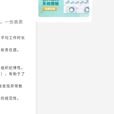
析。一份高质
、平均工作时长
性和责任感。
和组织纪律性。
等），有助于了
效发现异常数
理的规范性。