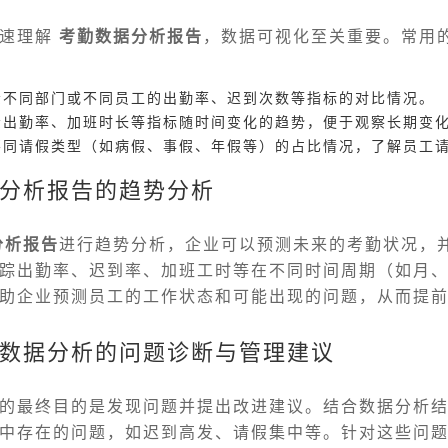
快速理解
考勤数据分析报告
，数据可视化至关重要。常用
示不同部门或不同员工的出勤率、迟到次数等指标的对比情况。
示出勤率、加班时长等指标随时间变化的趋势，便于观察长期变
不同请假类型（如病假、事假、年假等）的占比情况，了解员工
分析报告的趋势分析
分析报告
进行趋势分析，企业可以预测未来的考勤状况，
踪出勤率、迟到率、加班工时等在不同时间周期（如月
助企业预测员工的工作状态和可能出现的问题，从而提
数据分析的问题诊断与管理建议
的最终目的是发现问题并提出改进建议。结合数据分析
中存在的问题，如迟到高发、请假集中等。针对这些问