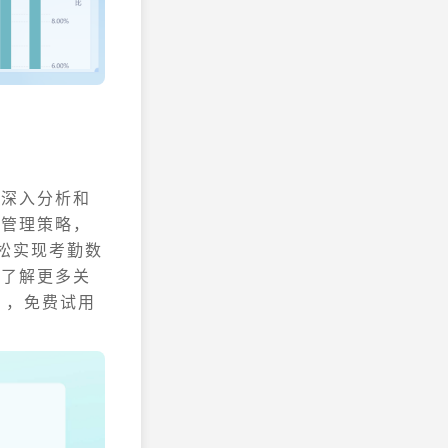
的深入分析和
化管理策略，
轻松实现考勤数
想了解更多关
），免费试用