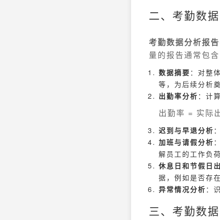
二、考勤数据
考勤数据分析报告
量的报告通常包含
数据摘要
：对整
等，为后续分析
出勤率分析
：计
出勤率 = 实际
迟到与早退分析
加班与请假分析
解员工的工作负
休息日和节假日出
据，例如是否存
异常情况分析
：
三、考勤数据