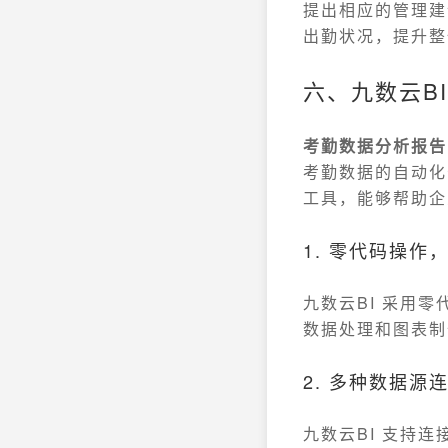
提出相应的管理建
出勤状况，提升整
六、九数云B
考勤数据分析报告
考勤数据的自动化
工具，能够帮助企
1. 零代码操作
九数云BI 采用
数据处理和图表制
2. 多种数据源
九数云BI 支持连