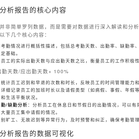
分析报告的核心内容
并非简单罗列数据，而是需要对数据进行深入解读和分
以下几个核心内容：
体考勤情况进行概括性描述，包括总考勤天数、出勤率、缺勤率
奠定基础。
算员工的实际出勤天数与应出勤天数之比，衡量员工的工作积极
出勤天数/应出勤天数× 100%
：统计员工迟到和早退的次数和时长，反映员工的时间管理能力
：详细记录员工的加班时长以及请假类型（如病假、事假、年假
荷和生活平衡状况。
勤/缺勤分析
：分析员工在休息日和节假日的出勤情况，可以有
在大量员工集中请假的情况。
识别旷工、无故迟到等异常行为，及时预警和纠正，确保考勤管
分析报告的数据可视化