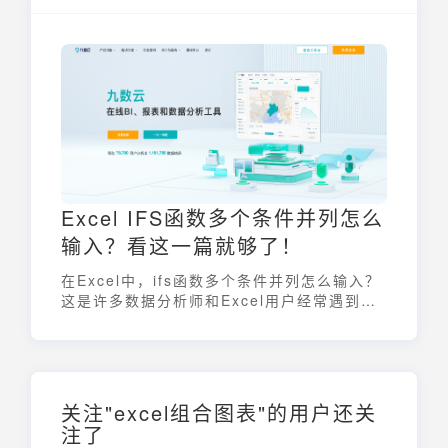
然而，当处理包含数万甚至数十万行数据的庞
大数据集时，VLOOKUP函数的性能会显著下
降，导致Excel卡顿甚至崩溃。本文将深入探
讨vlookup处理大量数据时面临的挑战，并提
供一系列实用的优化技巧，帮助用户提升
Excel的处理效率。
Excel IFS函数多个条件并列怎么
输入？看这一篇就够了！
在Excel中，ifs函数多个条件并列怎么输入？
这是许多数据分析师和Excel用户经常遇到的
问题。IFS函数作为多条件判断的利器，能帮
助用户在Excel中实现复杂的逻辑判断。本文
将深入探讨IFS函数，着重讲解如何在IFS函
数中处理多个条件并列的情况，并通过实例演
示，让读者能够轻松掌握IFS函数的使用技
关注"excel组合图表"的用户还关
巧，告别复杂的嵌套IF公式。
注了