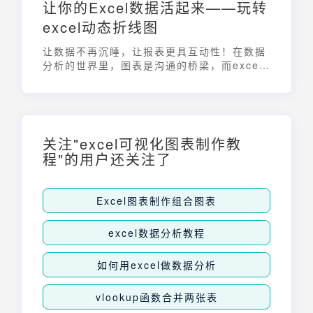
让你的Excel数据活起来——玩转
excel动态折线图
让数据不再沉睡，让报表更具互动性！在数据
分析的世界里，图表是沟通的桥梁，而excel
动态折线图则是让这座桥梁更加稳固和生动的
关键。还在为静态的Excel图表感到乏味吗？
想要轻松掌握制作互动报表的技能吗？本文将
带你深入了解excel动态折线图，让数据可视
化变得简单而高效，展现数据的无限可能！告
关注"excel可视化图表制作教
别一成不变的图表，拥抱一个更加酷炫、动态
程"的用户还关注了
的数据展示新时代。
Excel图表制作组合图表
excel数据分析教程
如何用excel做数据分析
vlookup函数合并两张表