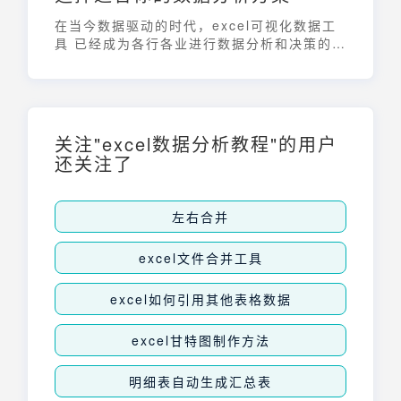
在当今数据驱动的时代，excel可视化数据工
具 已经成为各行各业进行数据分析和决策的重
要助手。无论是个人用户还是大型企业，都希
望能够通过直观、易懂的方式来呈现数据，从
而发现隐藏在数据背后的规律和价值。本文将
全面介绍 excel可视化数据工具，帮助您选择
最适合自身需求的分析方案，提升数据分析效
关注"excel数据分析教程"的用户
率和决策质量。
还关注了
左右合并
excel文件合并工具
excel如何引用其他表格数据
excel甘特图制作方法
明细表自动生成汇总表