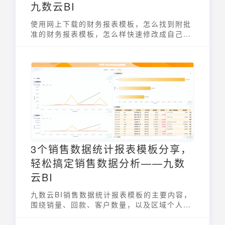
九数云BI
使用网上下载的财务报表模板，怎么找到附批
准的财务报表模板，怎么样快速修改成自己需
要的财务报表模板？九数云BI带你看！
3个销售数据统计报表模板分享，
轻松搞定销售数据分析——九数
云BI
九数云BI销售数据统计报表模板的主要内容，
围绕销量、回款、客户数量，以及区域个人销
售情况帮助企业高层更好地了解企业销售情
况、关注销售目标的达成以及分析销售趋势。