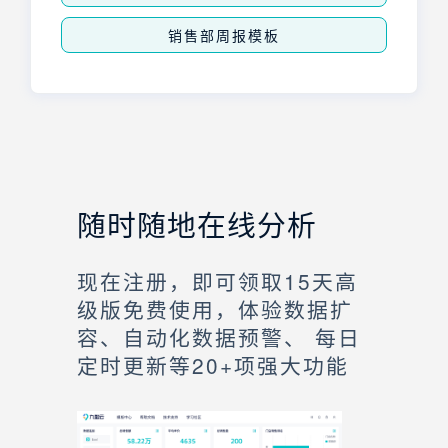
销售部周报模板
随时随地在线分析
现在注册，即可领取15天高
级版免费使用，体验数据扩
容、自动化数据预警、 每日
定时更新等20+项强大功能