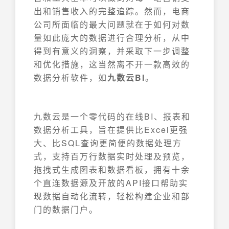
出和销售收入的完整追踪。然而，电商
公司所面临的最大问题就在于如何对数
量如此庞大的数据进行合理分析，从中
得到有意义的洞察，并采取下一步调整
和优化措施，这当然离不开一款高效的
数据分析软件，如
九数云BI
。
九数云是一个零代码的在线BI、报表和
数据分析工具，旨在提供比Excel更强
大、比SQL查询更简便的数据处理方
式，支持百万行数据实时处理及预览，
拖拽式生成图表和数据看板，拥有十余
个直连数据源及开放的API接口帮助实
现数据自动化流转，轻松构建企业和部
门的数据门户。