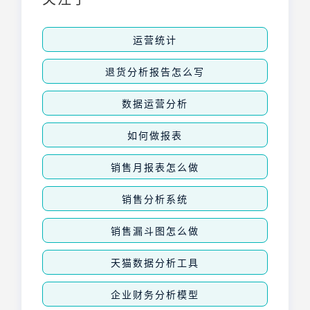
运营统计
退货分析报告怎么写
数据运营分析
如何做报表
销售月报表怎么做
销售分析系统
销售漏斗图怎么做
天猫数据分析工具
企业财务分析模型