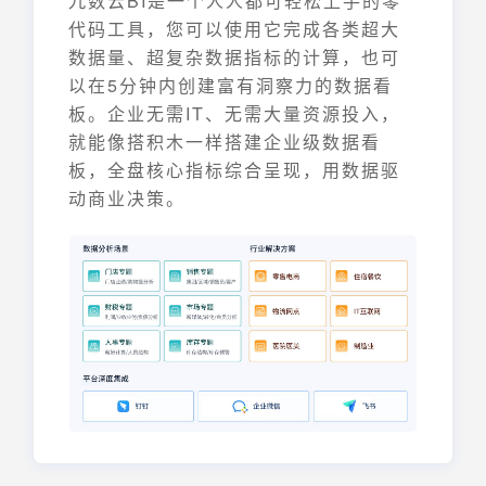
九数云BI是一个人人都可轻松上手的零
代码工具，您可以使用它完成各类超大
数据量、超复杂数据指标的计算，也可
以在5分钟内创建富有洞察力的数据看
板。企业无需IT、无需大量资源投入，
就能像搭积木一样搭建企业级数据看
板，全盘核心指标综合呈现，用数据驱
动商业决策。