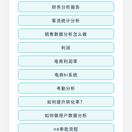
财务分析报告
客流统计分析
销售数据分析怎么做
利润
电商利润率
电商bi系统
考勤分析
如何提升转化率？
如何做用户数据分析
oa审批流程