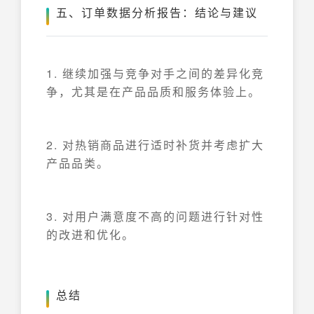
五、订单数据分析报告：结论与建议
1. 继续加强与竞争对手之间的差异化竞
争，尤其是在产品品质和服务体验上。
2. 对热销商品进行适时补货并考虑扩大
产品品类。
3. 对用户满意度不高的问题进行针对性
的改进和优化。
总结