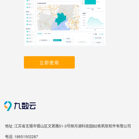
立即使用
地址: 江苏省无锡市锡山区文景路51-3号映月湖科技园B2栋帆软软件有限公司
电话: 18651502287