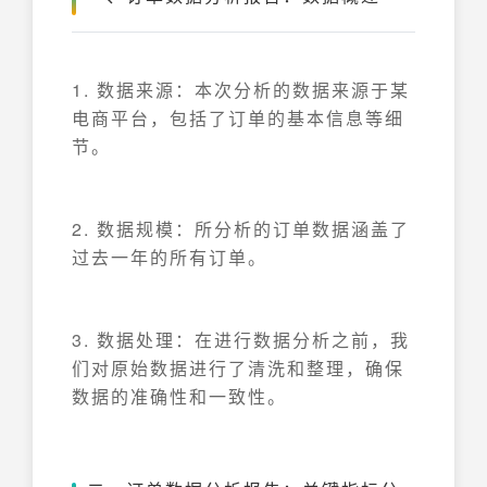
1. 数据来源：本次分析的数据来源于某
电商平台，包括了订单的基本信息等细
节。
2. 数据规模：所分析的订单数据涵盖了
过去一年的所有订单。
3. 数据处理：在进行数据分析之前，我
们对原始数据进行了清洗和整理，确保
数据的准确性和一致性。