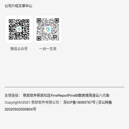
公司介绍
文章中心
微信公众号
一对一交流
友情链接：
帆软软件
帆软社区
FineReport
FineBI
数跨境
简道云
八爪鱼
Copyright©2021 帆软软件有限公司｜
苏ICP备18065767号 |
苏公网备
32020502000804号