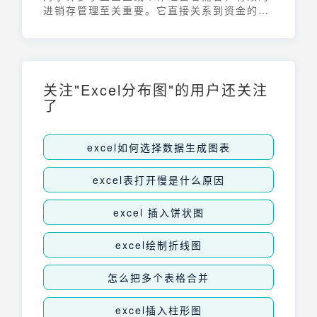
进销存管理至关重要。它直接关系到资金的流
动、库存的控制以及利润的增长。然而，并非
所有企业都有能力或需要立刻投入巨资购买专
业的进销存软件。在这种情况下，利用现有的
Excel软件进行Excel进销存管理，无疑是一
个经济、高效且易于上手的选择。
关注"Excel分布图"的用户还关注
了
excel如何选择数据生成图表
excel表打开慢是什么原因
excel 插入饼状图
excel绘制折线图
怎么把多个表格合并
excel插入柱形图