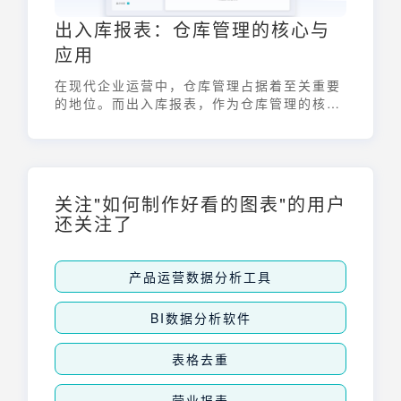
出入库报表：仓库管理的核心与
应用
在现代企业运营中，仓库管理占据着至关重要
的地位。而出入库报表，作为仓库管理的核心
工具，详细记录并反映了企业物资的流动情
况。它不仅是企业掌握库存动态、优化资源配
置的基础，也是财务对账、成本控制的重要依
据。通过对出入库报表的分析，企业可以及时
发现潜在问题，提升运营效率，从而在激烈的
关注"如何制作好看的图表"的用户
市场竞争中保持优势。
还关注了
产品运营数据分析工具
BI数据分析软件
表格去重
营业报表