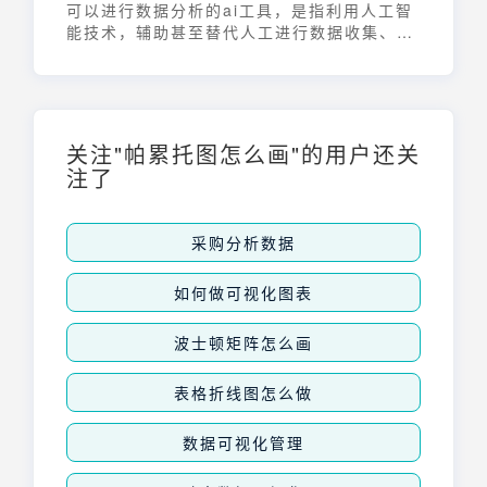
可以进行数据分析的ai工具，是指利用人工智
能技术，辅助甚至替代人工进行数据收集、整
理、分析和挖掘的软件或平台。这些工具融合
了机器学习、自然语言处理等AI技术，旨在提
高数据分析的效率和准确性，帮助用户从海量
数据中发现有价值的信息，从而做出更明智的
决策。随着AI技术的日益成熟，越来越多的企
关注"帕累托图怎么画"的用户还关
业开始采用AI数据分析工具，以提升自身的数
注了
据驱动能力。
采购分析数据
如何做可视化图表
波士顿矩阵怎么画
表格折线图怎么做
数据可视化管理