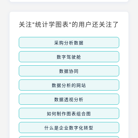
令能够帮助数据库管理员高效、安全地完成数
据迁移工作。本文将深入探讨Oracle导出命令
的类型、用法以及实践技巧，助您轻松应对各
种数据迁移场景。
关注"统计学图表"的用户还关注了
采购分析数据
数字驾驶舱
数据协同
数据分析的网站
数据透视分析
如何制作图表组合图
什么是企业数字化转型