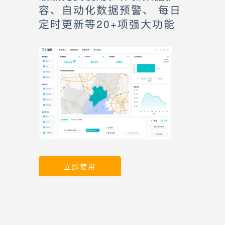
容、自动化数据预警、 每日
定时更新等20+项强大功能
立即使用