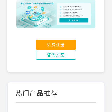
免费注册
咨询方案
热门产品推荐