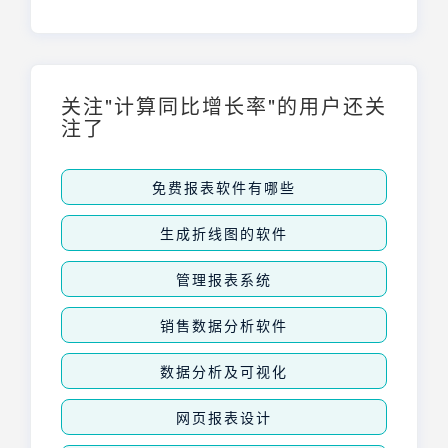
关注"计算同比增长率"的用户还关
注了
免费报表软件有哪些
生成折线图的软件
管理报表系统
销售数据分析软件
数据分析及可视化
网页报表设计