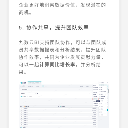
企业更好地洞察数据价值，发现潜在的
商机。
5. 协作共享，提升团队效率
九数云BI支持团队协作，可以与团队成
员共享数据报表和分析结果，提升团队
协作效率，共同为企业发展贡献力量，
可以一起
计算同比增长率
，并分析结
果。