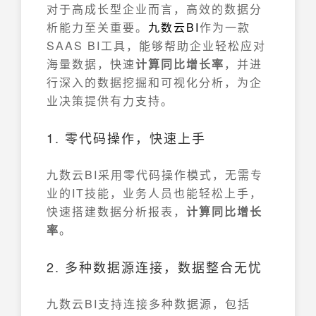
对于高成长型企业而言，高效的数据分
析能力至关重要。
九数云
BI
作为一款
SAAS BI工具，能够帮助企业轻松应对
海量数据，快速
计算同比增长率
，并进
行深入的数据挖掘和可视化分析，为企
业决策提供有力支持。
1. 零代码操作，快速上手
九数云BI采用零代码操作模式，无需专
业的IT技能，业务人员也能轻松上手，
快速搭建数据分析报表，
计算同比增长
率
。
2. 多种数据源连接，数据整合无忧
九数云BI支持连接多种数据源，包括