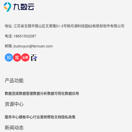
地址: 江苏省无锡市锡山区文景路51-3号映月湖科技园B2栋帆软软件有限公司
电话: 18651502287
邮箱: jiushuyun@fanruan.com
产品功能
数据连接
数据管理
数据分析
数据可视化
数据应用
资源中心
服务中心
模板中心
行业案例
帮助文档
隐私政策
新闻动态