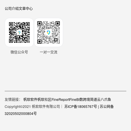
公司介绍
文章中心
微信公众号
一对一交流
友情链接：
帆软软件
帆软社区
FineReport
FineBI
数跨境
简道云
八爪鱼
Copyright©2021 帆软软件有限公司｜
苏ICP备18065767号 |
苏公网备
32020502000804号