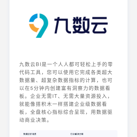
九数云BI是一个人人都可轻松上手的零
代码工具，您可以使用它完成各类超大
数据量、超复杂数据指标的计算，也可
以在5分钟内创建富有洞察力的数据看
板。企业无需IT、无需大量资源投入，
就能像搭积木一样搭建企业级数据看
板，全盘核心指标综合呈现，用数据驱
动商业决策。