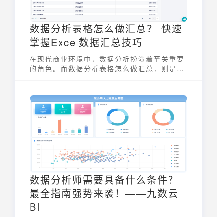
数据分析表格怎么做汇总？ 快速
掌握Excel数据汇总技巧
在现代商业环境中，数据分析扮演着至关重要
的角色。而数据分析表格怎么做汇总，则是从
海量数据中提取有用信息、支持决策的关键步
骤。掌握Excel中的数据汇总技巧，能帮助用
户快速有效地处理数据，为企业运营提供有力
支持。
数据分析师需要具备什么条件？
最全指南强势来袭！——九数云
BI