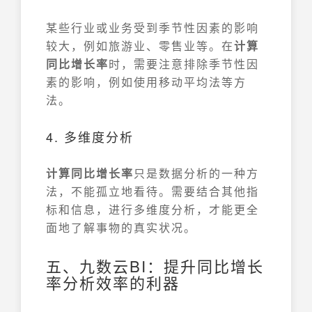
某些行业或业务受到季节性因素的影响
较大，例如旅游业、零售业等。在
计算
同比增长率
时，需要注意排除季节性因
素的影响，例如使用移动平均法等方
法。
4. 多维度分析
计算同比增长率
只是数据分析的一种方
法，不能孤立地看待。需要结合其他指
标和信息，进行多维度分析，才能更全
面地了解事物的真实状况。
五、九数云BI：提升同比增长
率分析效率的利器