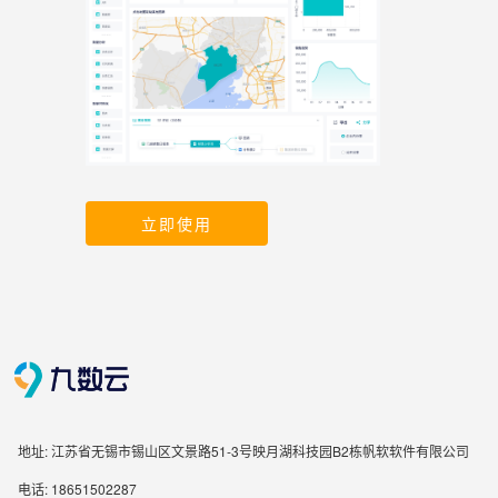
立即使用
地址: 江苏省无锡市锡山区文景路51-3号映月湖科技园B2栋帆软软件有限公司
电话: 18651502287