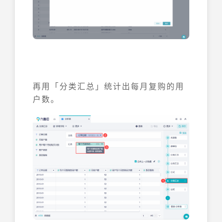
再用「分类汇总」统计出每月复购的用
户数。