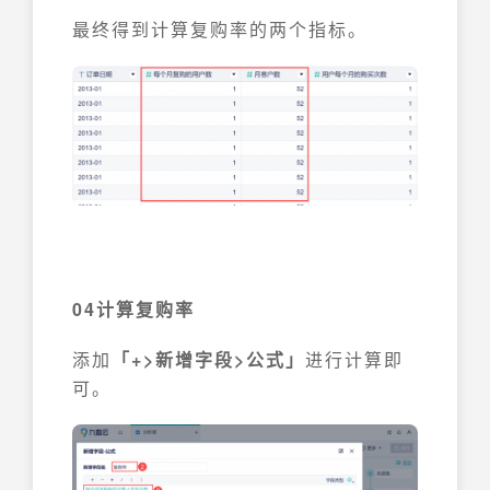
最终得到计算复购率的两个指标。
04
计算复购率
添加
「+>新增字段>公式」
进行计算即
可。