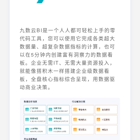
九数云BI是一个人人都可轻松上手的零
代码工具，您可以使用它完成各类超大
数据量、超复杂数据指标的计算，也可
以在5分钟内创建富有洞察力的数据看
板。企业无需IT、无需大量资源投入，
就能像搭积木一样搭建企业级数据看
板，全盘核心指标综合呈现，用数据驱
动商业决策。