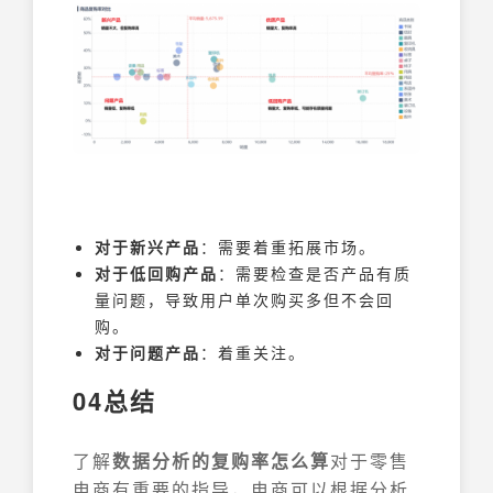
对于新兴产品
：需要着重拓展市场。
对于低回购产品
：需要检查是否产品有质
量问题，导致用户单次购买多但不会回
购。
对于问题产品
：着重关注。
04
总结
了解
数据分析的复购率怎么算
对于零售
电商有重要的指导，电商可以根据分析