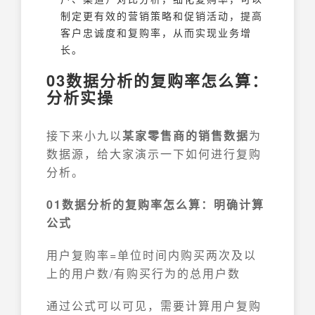
制定更有效的营销策略和促销活动，提高
客户忠诚度和复购率，从而实现业务增
长。
03数据分析的复购率怎么算：
分析实操
接下来小九以
某家零售商的销售数据
为
数据源，给大家演示一下如何进行复购
分析。
01数据分析的复购率怎么算：
明确计算
公式
用户复购率=单位时间内购买两次及以
上的用户数/有购买行为的总用户数
通过公式可以可见，需要计算用户复购