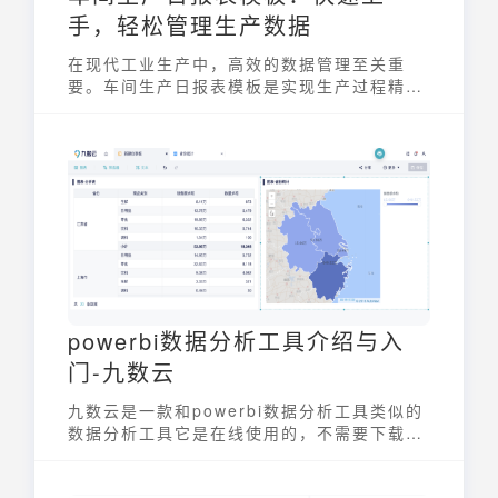
手，轻松管理生产数据
在现代工业生产中，高效的数据管理至关重
要。车间生产日报表模板是实现生产过程精细
化管理的重要工具。它能够帮助企业实时掌握
生产动态，优化资源配置，提高生产效率。通
过使用清晰、易用的车间生产日报表模板，管
理者可以快速了解每日生产情况，及时发现并
解决问题，从而确保生产目标的顺利达成。
powerbi数据分析工具介绍与入
门-九数云
九数云是一款和powerbi数据分析工具类似的
数据分析工具它是在线使用的，不需要下载安
装客户端。