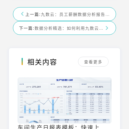
上一篇:
九数云：员工薪酬数据分析报告-揭示您未曾了解的员工薪酬真相
下一篇:
数据分析精选：如何利用九数云的数据驱动企业决策
相关内容
查看更多
车间生产日报表模板：快速上