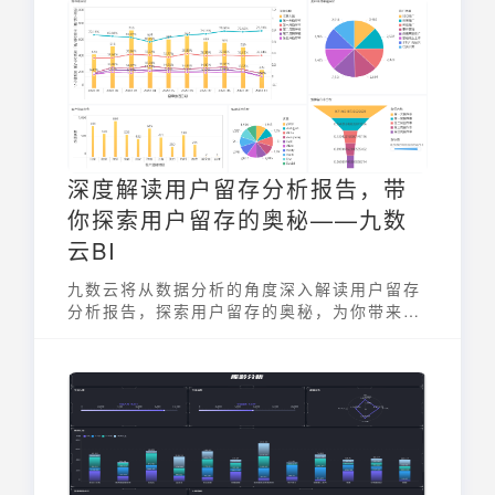
深度解读用户留存分析报告，带
你探索用户留存的奥秘——九数
云BI
九数云将从数据分析的角度深入解读用户留存
分析报告，探索用户留存的奥秘，为你带来有
效的运营策略和用户体验优化建议。