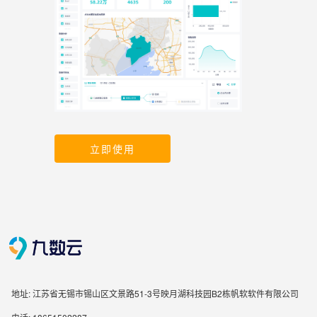
立即使用
地址: 江苏省无锡市锡山区文景路51-3号映月湖科技园B2栋帆软软件有限公司