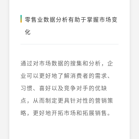
零售业数据分析有助于掌握市场变
化
通过对市场数据的搜集和分析，企
业可以更好地了解消费者的需求、
习惯、喜好以及竞争对手的优缺
点，从而制定更具针对性的营销策
略，更好地开拓市场和拓展销售。