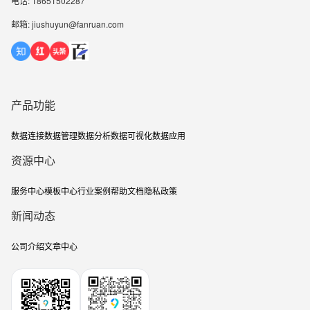
电话: 18651502287
邮箱: jiushuyun@fanruan.com
产品功能
数据连接
数据管理
数据分析
数据可视化
数据应用
资源中心
服务中心
模板中心
行业案例
帮助文档
隐私政策
新闻动态
公司介绍
文章中心