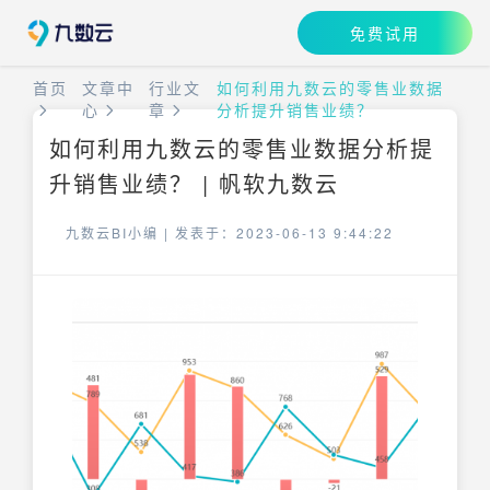
免费试用
首页
文章中
行业文
如何利用九数云的零售业数据
心
章
分析提升销售业绩？
如何利用九数云的零售业数据分析提
升销售业绩？ | 帆软九数云
九数云BI小编 |
发表于：2023-06-13 9:44:22