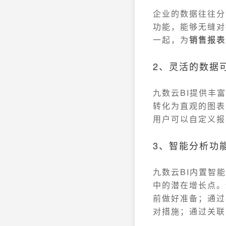
企业的数据往往分
功能，能够无缝对
一起，为
销售报表
2、灵活的数据
九数云BI提供丰
转化为直观的图表
用户可以自定义报
3、智能分析功
九数云BI内置智
中的潜在增长点。
前做好准备；通过
对措施；通过关联