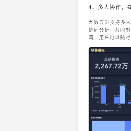
4、多人协作，
九数云BI支持多
协同分析，共同制
问，用户可以随时