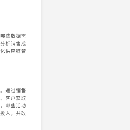
析哪些数据
需
过分析销售成
优化供应链管
等。通过
销售
长、客户获取
好，哪些活动
的投入，并改