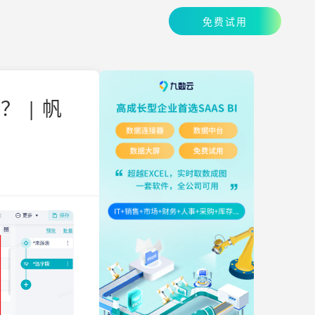
免费试用
 | 帆