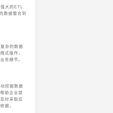
强大的ETL
散的数据整合到
将复杂的数据
拖拽式操作，
解业务细节。
自动挖掘数据
，帮助企业提
，及时采取应
供依据。