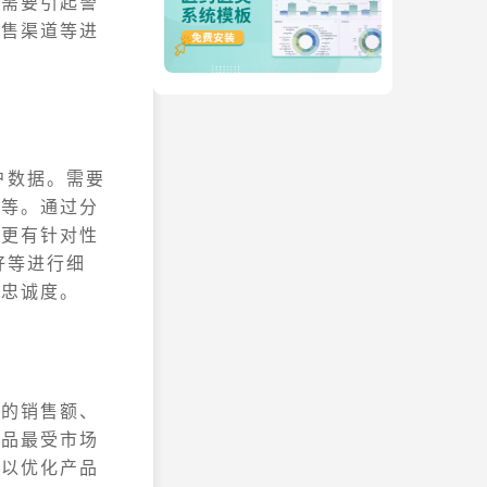
则需要引起警
销售渠道等进
户数据。需要
道等。通过分
定更有针对性
好等进行细
和忠诚度。
品的销售额、
产品最受市场
可以优化产品