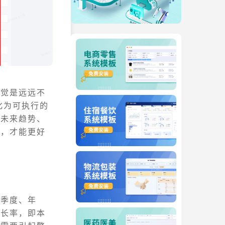
直觉是远远不
化为可执行的
测未来趋势、
据，才能更好
、季度、年
增长率，即本