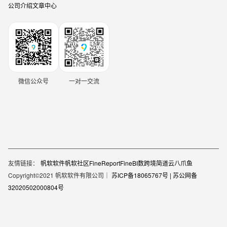
公司介绍
文章中心
微信公众号
一对一交流
友情链接：
帆软软件
帆软社区
FineReport
FineBI
数跨境
简道云
八爪鱼
Copyright©2021 帆软软件有限公司｜
苏ICP备18065767号 |
苏公网备
32020502000804号