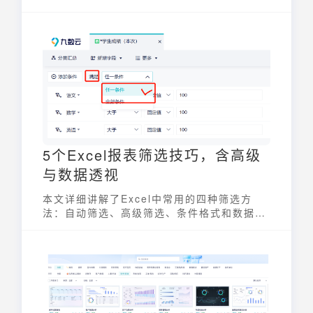
5个Excel报表筛选技巧，含高级
与数据透视
本文详细讲解了Excel中常用的四种筛选方
法：自动筛选、高级筛选、条件格式和数据透
视表。 自动筛选适用于快速定位数据，高级筛
选适用于复杂条件筛选，条件格式适用于视觉
化筛选，数据透视表适用于多维度数据分析。
当Excel无法满足您的数据分析需求时，可以
尝试使用九数云BI等更专业的BI工具，提升数
据分析效率和深度。