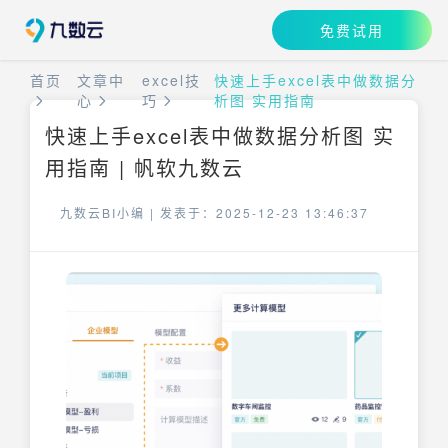
免费试用
首页
文章中
excel技
快速上手excel表中做数据分
心
巧
析图 实用指南
快速上手excel表中做数据分析图 实
用指南 | 帆软九数云
九数云BI小编 |
发表于：2025-12-23 13:46:37