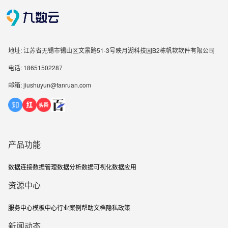
地址: 江苏省无锡市锡山区文景路51-3号映月湖科技园B2栋帆软软件有限公司
电话: 18651502287
邮箱: jiushuyun@fanruan.com
产品功能
数据连接
数据管理
数据分析
数据可视化
数据应用
资源中心
服务中心
模板中心
行业案例
帮助文档
隐私政策
新闻动态