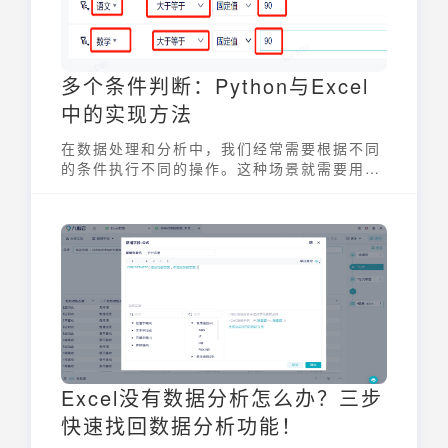
多个条件判断：Python与Excel
中的实现方法
在数据处理和分析中，我们经常需要根据不同
的条件执行不同的操作。这种场景就需要用到
多个条件判断。无论是编程语言还是数据分析
工具，都提供了相应的机制来实现这一功能。
本文将分别介绍在 Python 和 Excel 中实现
多个条件判断的方法，帮助读者更好地应对各
种复杂的数据处理需求。
Excel没有数据分析怎么办？三步
快速找回数据分析功能！