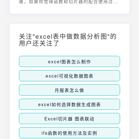
骤，如果你觉得函数和切片器的配合使用过于
复杂，可以使用九数云制作数据分析图，九数
云提供数据分析、图表制作、仪表板搭建、故
事报告等功能模块，业务人员可自由地构建自
己所需要的人事仪表盘、财务仪表盘、市场仪
表盘、销售仪表盘等，并可与团队成员在线共
关注"excel表中做数据分析图"的
享数据与报表。
用户还关注了
excel图表怎么制作
excel可视化数据图表
月报表怎么做
excel如何选择数据生成图表
Excel切片器 图表联动
ifs函数的使用方法及实例