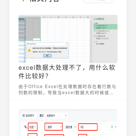
excel数据大处理不了，用什么软
件比较好？
由于Office Excel在处理数据时存在着行数与
列数的限制，导致当excel数据大的时候或者
电脑配置过低的时候处理文件速度缓慢。