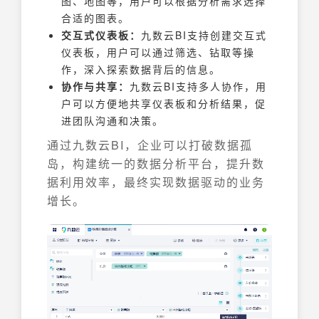
图、地图等，用户可以根据分析需求选择
合适的图表。
交互式仪表板：
九数云BI支持创建交互式
仪表板，用户可以通过筛选、钻取等操
作，深入探索数据背后的信息。
协作与共享：
九数云BI支持多人协作，用
户可以方便地共享仪表板和分析结果，促
进团队沟通和决策。
通过九数云BI，企业可以打破数据孤
岛，构建统一的数据分析平台，提升数
据利用效率，最终实现数据驱动的业务
增长。