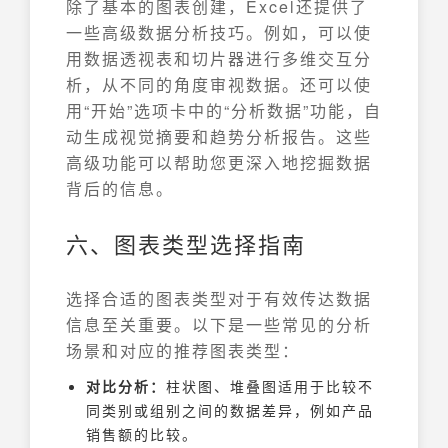
除了基本的图表创建，Excel还提供了
一些高级数据分析技巧。例如，可以使
用数据透视表和切片器进行多维交互分
析，从不同的角度审视数据。还可以使
用“开始”选项卡中的“分析数据”功能，自
动生成视觉摘要和趋势分析报告。这些
高级功能可以帮助您更深入地挖掘数据
背后的信息。
六、图表类型选择指南
选择合适的图表类型对于有效传达数据
信息至关重要。以下是一些常见的分析
场景和对应的推荐图表类型：
对比分析：
柱状图、堆叠图适用于比较不
同类别或组别之间的数据差异，例如产品
销售额的比较。