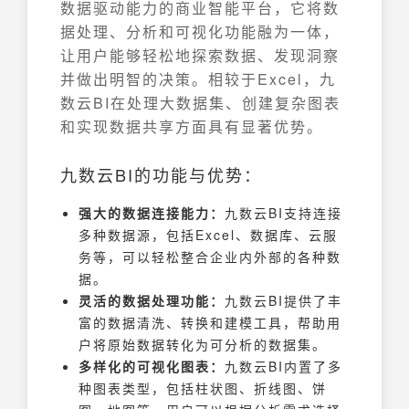
数据驱动能力的商业智能平台，它将数
据处理、分析和可视化功能融为一体，
让用户能够轻松地探索数据、发现洞察
并做出明智的决策。相较于Excel，九
数云BI在处理大数据集、创建复杂图表
和实现数据共享方面具有显著优势。
九数云BI的功能与优势：
强大的数据连接能力：
九数云BI支持连接
多种数据源，包括Excel、数据库、云服
务等，可以轻松整合企业内外部的各种数
据。
灵活的数据处理功能：
九数云BI提供了丰
富的数据清洗、转换和建模工具，帮助用
户将原始数据转化为可分析的数据集。
多样化的可视化图表：
九数云BI内置了多
种图表类型，包括柱状图、折线图、饼