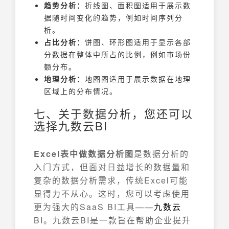
趋势分析：
折线图、面积图适用于展示数
据随时间变化的趋势，例如时间序列分
析。
占比分析：
饼图、环形图适用于显示各部
分数据在整体中所占的比例，例如市场份
额分布。
地理分析：
地图图适用于展示数据在地理
区域上的分布情况。
七、关于数据分析，您还可以
选择九数云BI
Excel表中做数据分析图
是数据分析的
入门方式，但面对日益增长的数据量和
复杂的数据分析需求，传统Excel可能
显得力不从心。这时，您可以考虑使用
更为强大的SaaS BI工具——
九数云
BI。九数云BI是一款旨在帮助企业提升