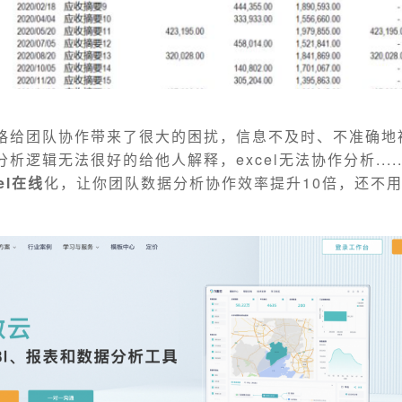
本表格给团队协作带来了很大的困扰，信息不及时、不准确
l分析逻辑无法很好的给他人解释，excel无法协作分析....
el在线
化，让你团队数据分析协作效率提升10倍，还不