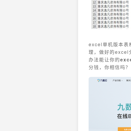
excel单机版
理，做好的exce
办法能让你的
exc
分钱，你相信吗？