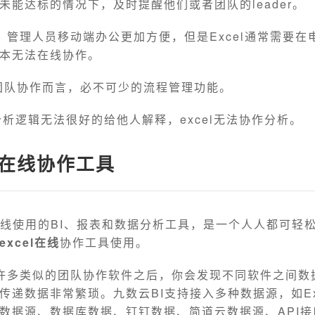
未能达标的情况下，及时提醒他们或者团队的leader。
、管理人员移动端办公更加方便，但是Excel通常需要在
本无法在线协作。
少对团队协作而言，必不可少的流程管理功能。
l分析逻辑无法很好的给他人解释，excel无法协作分析。
el在线协作工具
在线使用的BI、报表和数据分析工具，是一个人人都可轻
excel在线
协作工具使用。
许多类似的团队协作软件之后，你会发现不同软件之间数
递数据非常繁琐。九数云BI支持接入多种数据源，如Exc
数据源、数据库数据、钉钉数据、简道云数据源、API