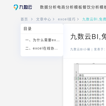
数据分析
电商分析模板
餐饮分析模
首页
文章中心
excel技巧
九数云BI,免
目录
九数云BI,
一、为什么需要excel在线化
二、excel在线协作工具
九数云BI小编 |
发表于：2