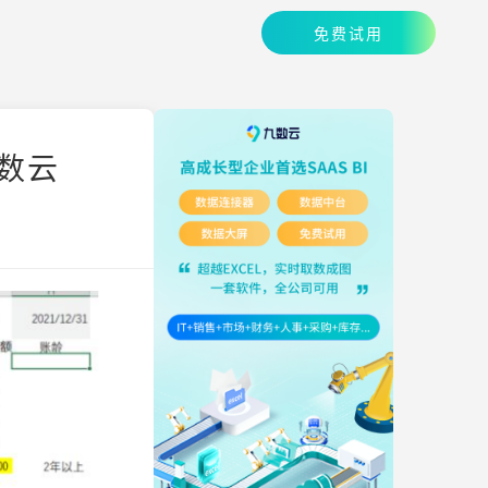
免费试用
九数云