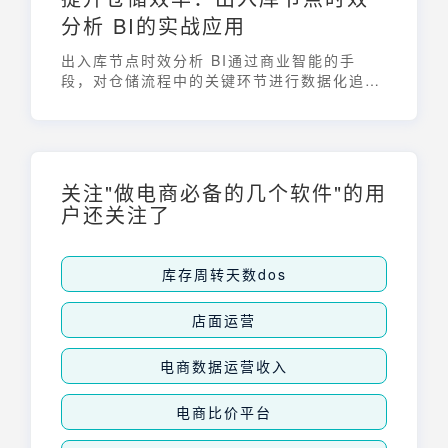
分析 BI的实战应用
出入库节点时效分析 BI通过商业智能的手
段，对仓储流程中的关键环节进行数据化追踪
和分析。它能帮助企业精准识别瓶颈，优化作
业流程，从而提升仓库的整体运营效率和客户
满意度。通过对入库、出库、拣货、发货等关
键节点的时间表现进行量化，企业可以更科学
地制定管理策略，实现精益化运营。
关注"做电商必备的几个软件"的用
户还关注了
库存周转天数dos
店面运营
电商数据运营收入
电商比价平台