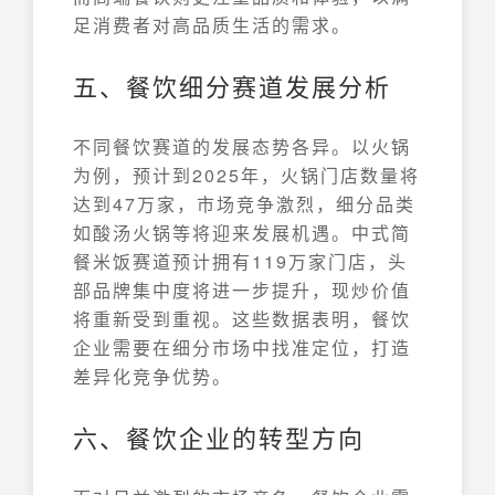
足消费者对高品质生活的需求。
五、餐饮细分赛道发展分析
不同餐饮赛道的发展态势各异。以火锅
为例，预计到2025年，火锅门店数量将
达到47万家，市场竞争激烈，细分品类
如酸汤火锅等将迎来发展机遇。中式简
餐米饭赛道预计拥有119万家门店，头
部品牌集中度将进一步提升，现炒价值
将重新受到重视。这些数据表明，餐饮
企业需要在细分市场中找准定位，打造
差异化竞争优势。
六、餐饮企业的转型方向