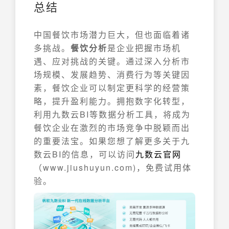
总结
中国餐饮市场潜力巨大，但也面临着诸
多挑战。
餐饮分析
是企业把握市场机
遇、应对挑战的关键。通过深入分析市
场规模、发展趋势、消费行为等关键因
素，餐饮企业可以制定更科学的经营策
略，提升盈利能力。拥抱数字化转型，
利用九数云BI等数据分析工具，将成为
餐饮企业在激烈的市场竞争中脱颖而出
的重要法宝。如果您想了解更多关于九
数云BI的信息，可以访问
九数云官网
（www.jiushuyun.com)，免费试用体
验。