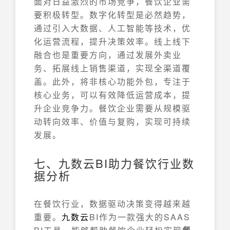
面对日益激烈的市场竞争，餐饮企业需
要积极转型。数字化转型是必然趋势，
通过引入大数据、人工智能等技术，优
化运营流程，提升决策效率。线上线下
融合也是重要方向，通过发展外卖业
务、拓展线上销售渠道，实现全渠道覆
盖。此外，将非核心功能外包，专注于
核心业务，可以有效降低运营成本，提
升企业竞争力。餐饮企业需要从规模驱
动转向效率、价值与复购，实现可持续
发展。
七、九数云BI助力餐饮行业数
据分析
在餐饮行业，数据驱动决策变得越来越
重要。
九数云
BI作为一款强大的SAAS