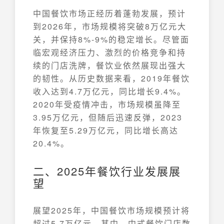
中国餐饮市场正经历着蓬勃发展，预计
到2026年，市场规模将突破8万亿元大
关，并保持8%-9%的稳定增长。尽管面
临宏观经济压力、激烈的价格竞争和持
续的门店洗牌，餐饮业依然展现出强大
的韧性。从历史数据来看，2019年餐饮
收入达到4.7万亿元，同比增长9.4%。
2020年受疫情冲击，市场规模虽降至
3.95万亿元，但随后迅速反弹，2023
年恢复至5.29万亿元，同比增长高达
20.4%。
二、2025年餐饮行业发展展
望
展望2025年，中国餐饮市场规模预计将
超过5.7万亿元。其中，中式餐饮门店数