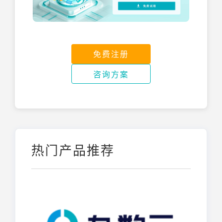
免费注册
咨询方案
热门产品推荐