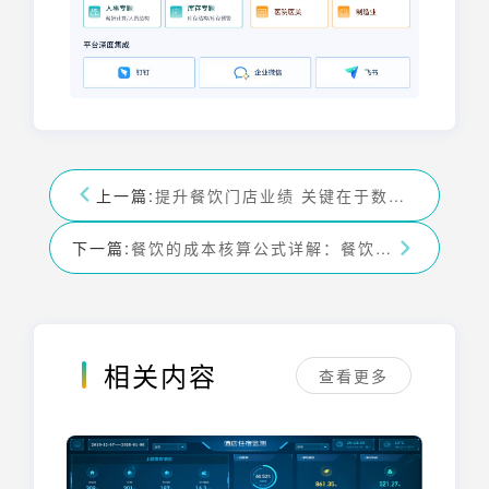
上一篇:
提升餐饮门店业绩 关键在于数据分析
下一篇:
餐饮的成本核算公式详解：餐饮业经营必备
相关内容
查看更多