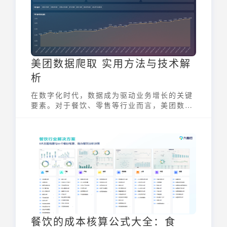
美团数据爬取 实用方法与技术解
析
在数字化时代，数据成为驱动业务增长的关键
要素。对于餐饮、零售等行业而言，美团数据
爬取是一项重要的技术手段，能够帮助企业深
入了解市场动态、竞争格局以及用户偏好。通
过抓取美团平台上的商家信息、商品信息、用
户评价等数据，企业可以进行精细化运营，优
化产品结构，提升营销效果，从而在激烈的市
场竞争中脱颖而出。
餐饮的成本核算公式大全：食