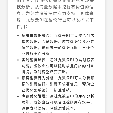
BI工具，能够帮助餐饮企业轻松实现
餐
饮分析
，从海量数据中挖掘有价值的信
息，为经营决策提供有力支持。具体来
说，九数云BI在餐饮行业可以发挥以下
作用：
多维度数据整合：
九数云BI可以整合门店
销售数据、会员数据、库存数据等多种来
源的数据，形成统一的数据视图，方便企
业进行全面分析。
实时销售监控：
通过九数云BI的实时报表
功能，餐饮企业可以随时掌握门店的销售
情况，及时调整经营策略。
顾客消费行为分析：
九数云BI可以分析顾
客的消费偏好、消费习惯等信息，帮助企
业优化菜单设计、精准营销。
库存优化管理：
通过九数云BI的
库存分析
功能，餐饮企业可以合理控制库存水平，
避免食材浪费，降低运营成本。