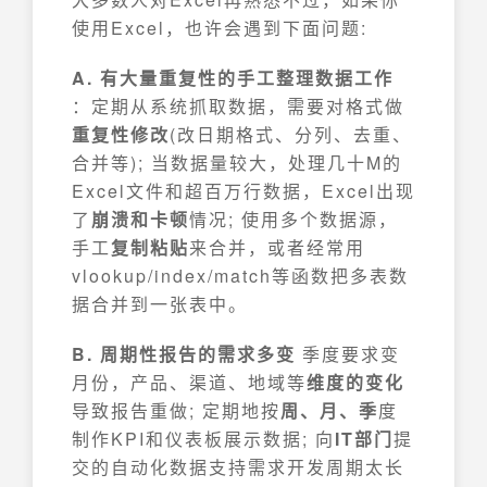
使用Excel，也许会遇到下面问题:
A. 有大量重复性的手工整理数据工作
：定期从系统抓取数据，需要对格式做
重复性修改
(改日期格式、分列、去重、
合并等); 当数据量较大，处理几十M的
Excel文件和超百万行数据，Excel出现
了
崩溃和卡顿
情况; 使用多个数据源，
手工
复制粘贴
来合并，或者经常用
vlookup/index/match等函数把多表数
据合并到一张表中。
B. 周期性报告的需求多变
季度要求变
月份，产品、渠道、地域等
维度的变化
导致报告重做; 定期地按
周、月、季
度
制作KPI和仪表板展示数据; 向
IT部门
提
交的自动化数据支持需求开发周期太长