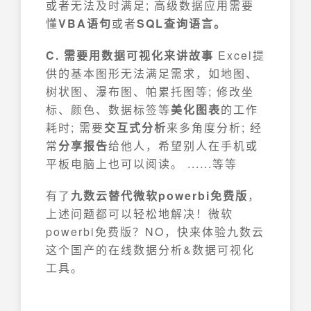
或者无法及时满足; 高级数据应用需要
懂
VBA语句
或者
SQL查询语言。
C. 需要用数据可视化来讲故事
Excel提
供的基本图形无法满足需求，如地图、
树状图、瀑布图、帕累托图等; 修改坐
标、颜色、数据标签等
美化图表
的工作
耗时; 需要
交互式分析
来多角度分析; 经
常
分享报告
给他人，希望别人在手机或
平板电脑上也可以阅读。 ......等等
有了
九数云替代微软powerbi免费版
，
上述问题都可以轻松地解决！微软
powerbi免费版？NO，快来体验九数云
这个国产的在线数据分析&数据可视化
工具。