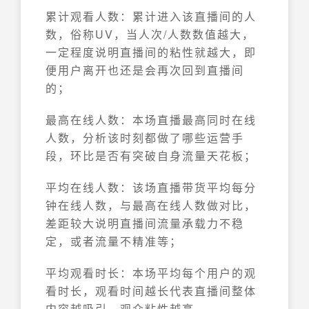
累计观看人数：累计进入该直播间的人
数，俗称UV，当人次/人数数值越大，
一定程度说明直播间的粘性就越大，即
便用户离开也还是会再次回到直播间
的；
最高在线人数：本场直播最高同时在线
人数，分析该时刻都做了哪些运营手
段，环比是否有突破自身流量天花板；
平均在线人数：该场直播带货平均每分
钟在线人数，与最高在线人数做对比，
差距较大说明直播间流量承载力不稳
定，或者流量不精准等；
平均观看时长：本场平均每个用户的观
看时长，观看时间越长代表直播间整体
内容越吸引，观众粘性越高。