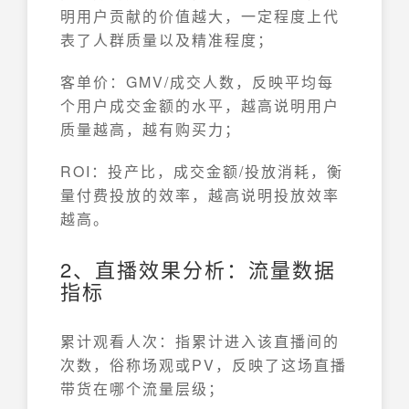
明用户贡献的价值越大，一定程度上代
表了人群质量以及精准程度；
客单价：GMV/成交人数，反映平均每
个用户成交金额的水平，越高说明用户
质量越高，越有购买力；
ROI：投产比，成交金额/投放消耗，衡
量付费投放的效率，越高说明投放效率
越高。
2、直播效果分析：流量数据
指标
累计观看人次：指累计进入该直播间的
次数，俗称场观或PV，反映了这场直播
带货在哪个流量层级；