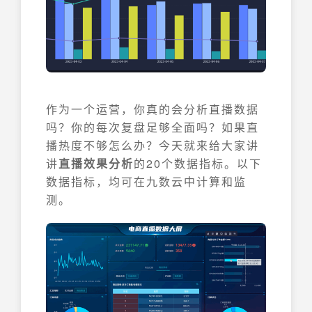
作为一个运营，你真的会分析直播数据
吗？你的每次复盘足够全面吗？如果直
播热度不够怎么办？今天就来给大家讲
讲
直播效果分析
的20个数据指标。以下
数据指标，均可在九数云中计算和监
测。