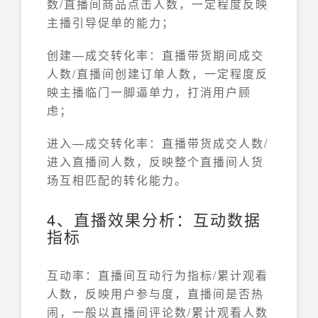
数/直播间商品点击人数，一定程度反映
主播引导促单的能力；
创建—成交转化率：直播带货期间成交
人数/直播间创建订单人数，一定程度反
映主播临门一脚逼单力，打消用户顾
虑；
进入—成交转化率：直播带货成交人数/
进入直播间人数，反映整个直播间人货
场互相匹配的转化能力。
4、直播效果分析：互动数据
指标
互动率：直播间互动行为指标/累计观看
人数，反映用户参与度，直播间是否热
闹，一般以直播间评论数/累计观看人数