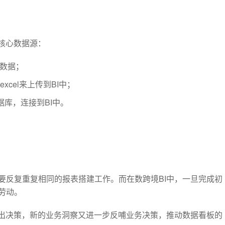
核心数据源：
台数据；
cel来上传到BI中；
据库，连接到BI中。
要反复重复相同的报表搭建工作。而在数跨境BI中，一旦完成初
劳动。
做出决策，新的业务洞察又进一步反哺业务决策，推动数据看板的