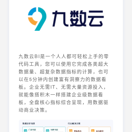
九数云BI是一个人人都可轻松上手的零
代码工具，您可以使用它完成各类超大
数据量、超复杂数据指标的计算，也可
以在5分钟内创建富有洞察力的数据看
板。企业无需IT、无需大量资源投入，
就能像搭积木一样搭建企业级数据看
板，全盘核心指标综合呈现，用数据驱
动商业决策。