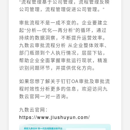
“流程管理基于公司管理，流程管理反映
公司管理，流程管理促进公司管理。”
审批流程不是一成不变的。企业要建立
起“分析—优化—再分析”的循环，通过
持续的数据洞察，不断提升运营效率。
九数云审批流程分析 从企业整体效率、
部门瓶颈到个人执行情况，层层下钻，
帮助企业全面掌握审批运行现状，精准
识别问题环节，并提供优化方向。
如果您想了解关于钉钉OA审批及审批流
程时效性分析更多的信息，欢迎访问九
数云官网一对一咨询。
九数云官网：
https://www.jiushuyun.com/