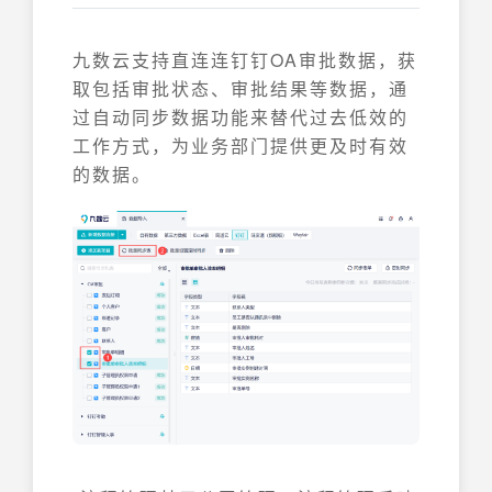
九数云支持直连连钉钉OA审批数据，获
取包括审批状态、审批结果等数据，通
过自动同步数据功能来替代过去低效的
工作方式，为业务部门提供更及时有效
的数据。