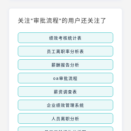
力资源决策。传统的方式通常依赖调研报告或
猎头数据，但这些数据滞后、不透明、缺乏可
视化能力。借助专业的BI工具，企业可以基于
关注"审批流程"的用户还关注了
已有数据，快速搭建行业薪酬分析模型，实现
可视化展示与动态更新，为HR、管理层提供
有据可依的决策支持。
绩效考核统计表
员工离职率分析表
薪酬报告分析
oa审批流程
薪资调查表
企业绩效管理系统
人员离职分析