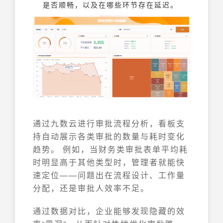
是否顺畅，以及在哪些环节存在延迟。
通过九数云进行审批流程分析，看板支
持自动展示各类审批的数量与耗时变化
趋势。 例如，当财务类审批表单平均耗
时明显高于其他类型时，管理者就能快
速定位——问题出在流程设计、工作量
分配，还是审批人效率不足。
通过数据对比，企业能够发现隐藏的效