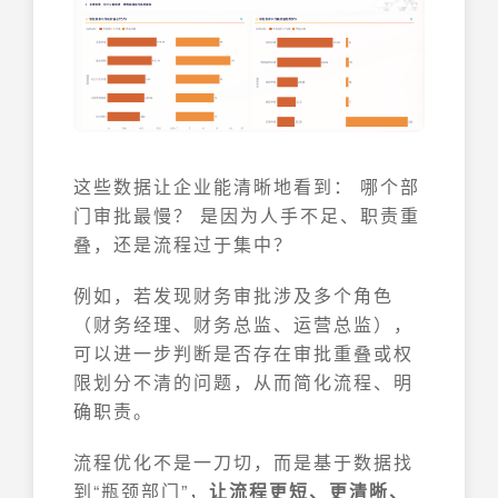
这些数据让企业能清晰地看到： 哪个部
门审批最慢？ 是因为人手不足、职责重
叠，还是流程过于集中？
例如，若发现财务审批涉及多个角色
（财务经理、财务总监、运营总监），
可以进一步判断是否存在审批重叠或权
限划分不清的问题，从而简化流程、明
确职责。
流程优化不是一刀切，而是基于数据找
到“瓶颈部门”，
让流程更短、更清晰、