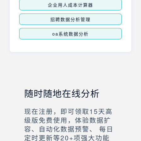
企业用人成本计算器
招聘数据分析管理
oa系统数据分析
随时随地在线分析
现在注册，即可领取15天高
级版免费使用，体验数据扩
容、自动化数据预警、 每日
定时更新等20+项强大功能