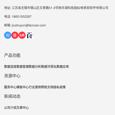
地址: 江苏省无锡市锡山区文景路51-3号映月湖科技园B2栋帆软软件有限公司
电话: 18651502287
邮箱: jiushuyun@fanruan.com
产品功能
数据连接
数据管理
数据分析
数据可视化
数据应用
资源中心
服务中心
模板中心
行业案例
帮助文档
隐私政策
新闻动态
公司介绍
文章中心