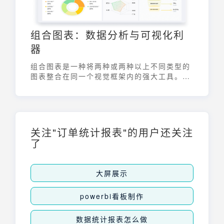
组合图表：数据分析与可视化利
器
组合图表是一种将两种或两种以上不同类型的
图表整合在同一个视觉框架内的强大工具。它
能够清晰地展示多组数据及其关系，尤其适用
于呈现具有不同量纲或单位的数据。通过巧妙
地结合柱状图、折线图、面积图等多种图表类
型，组合图表可以帮助用户更全面、深入地理
解数据，从而做出更明智的决策。
关注"订单统计报表"的用户还关注
了
大屏展示
powerbi看板制作
数据统计报表怎么做