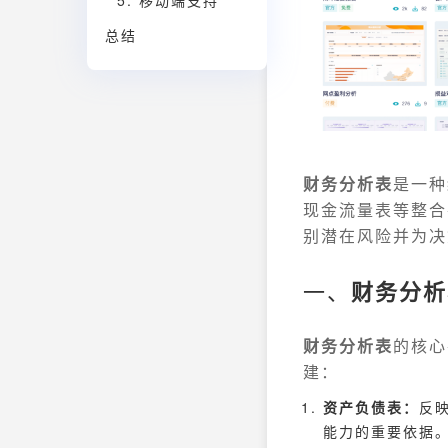
5. 移动端支持
总结
财务分析表
是一种
现金流量表等整合
别潜在风险并为决
一、
财务分析
财务分析表
的核心
建：
资产负债表：
反
能力的重要依据