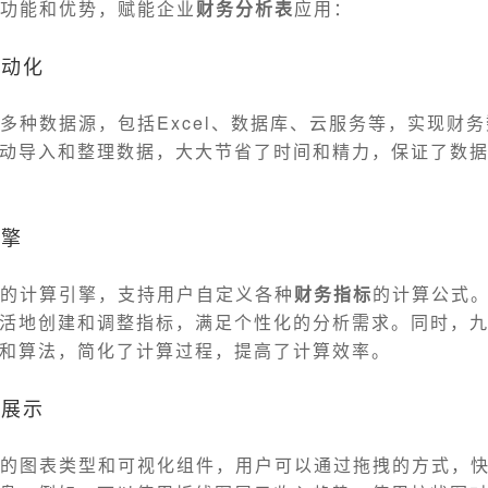
下功能和优势，赋能企业
财务分析表
应用：
自动化
接多种数据源，包括Excel、数据库、云服务等，实现财
动导入和整理数据，大大节省了时间和精力，保证了数
引擎
大的计算引擎，支持用户自定义各种
财务指标
的计算公式
活地创建和调整指标，满足个性化的分析需求。同时，九
和算法，简化了计算过程，提高了计算效率。
与展示
富的图表类型和可视化组件，用户可以通过拖拽的方式，