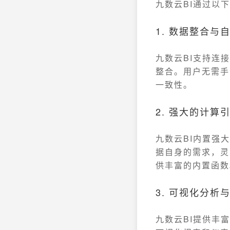
九数云BI通过以
1. 数据整合与
九数云BI支持连
整合。用户无需手
一致性。
2. 强大的计算
九数云BI内置强
据自身的需求，灵
供丰富的内置函数
3. 可视化分析
九数云BI提供丰