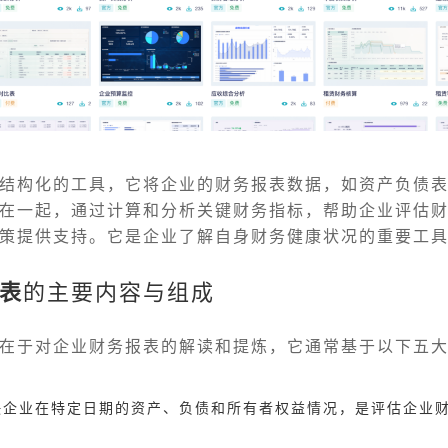
结构化的工具，它将企业的财务报表数据，如资产负债
在一起，通过计算和分析关键财务指标，帮助企业评估
策提供支持。它是企业了解自身财务健康状况的重要工
表
的主要内容与组成
在于对企业财务报表的解读和提炼，它通常基于以下五
映企业在特定日期的资产、负债和所有者权益情况，是评估企业
。