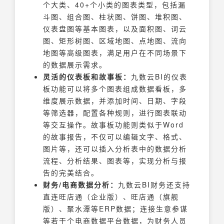
个大类、40+个小类的图表类型，包括漏
斗图、组合图、柱状图、饼图、堆积图、
仪表盘图等基本图表，以及面积图、词云
图、矩形树图、区域地图、点地图、流向
地图等高级图表，满足用户在不同场景下
的数据展示需求。
灵活的仪表板和故事板：
九数云BI的仪表
板功能可以将多个图表组成数据看板，多
维度展示数据，并添加时间、日期、字段
等筛选器，配置各种规则，进行图表联动
等交互操作。故事板功能则类似于Word
的故事报告，不仅可以编辑文字、格式、
图片等，还可以插入分析表中的数据分析
流程、分析结果、图表等，实现分析与报
告的完美结合。
财务/电商数据分析：
九数云BI财务还支持
直连旺店通（企业版）、旺店通（旗舰
版）、聚水潭等ERP数据；连接生意参谋
等若干个电商数据平台数据，为财务人员