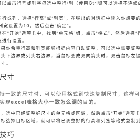
，还可以点击行号或列字母选中整行/列（使用Ctrl键可以选择不连
的行或列，选择“行高”或“列宽”，在弹出的对话框中输入你想要
列宽设置为10，然后点击“确定”。
在“开始”选项卡中，找到“单元格”组，点击“格式”，然后选择“
值进行设置。
如果你希望行高和列宽能够根据内容自动调整，可以选中需要调
行头下边界或列头右边界，当鼠标变成双向箭头时，双击鼠标左
尺寸。
尺寸
持一致的尺寸时，可以使用格式刷快速复制尺寸，这样
实现
excel表格大小一致怎么调
的目的。
先，选中已经调整好尺寸的单元格或区域，然后点击“开始”选项卡
鼠标选择目标区域，就可以将已调整好的行高和列宽等格式复制
技巧