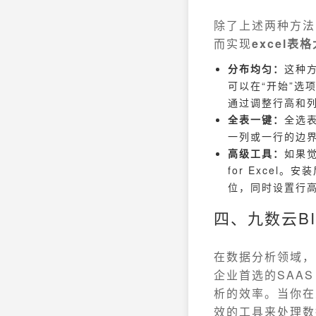
除了上述两种方法
而实现
excel表
分布均匀：
这种方
可以在“开始”选
通过调整行高和
全表一键：
全选
一列或一行的边
高级工具：
如果觉
for Excel
位，同时设置行
四、九数云B
在数据分析领域，
企业首选的SAA
析的效率。当你在
效的工具来处理数