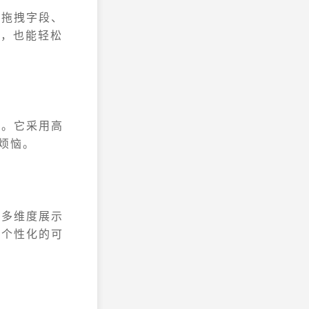
过拖拽字段、
白，也能轻松
求。它采用高
的烦恼。
以多维度展示
足个性化的可