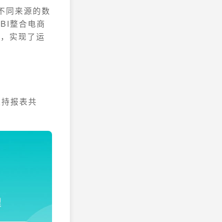
将不同来源的数
BI整合电商
题，实现了运
支持报表共