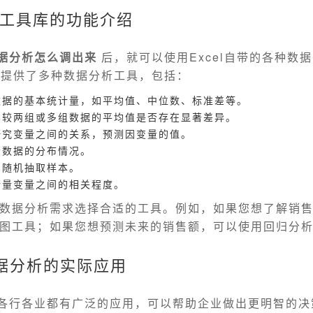
工具库的功能介绍
l数据分析怎么调出来
后，就可以使用Excel自带的各种数
库”提供了多种数据分析工具，包括：
数据的基本统计量，如平均值、中位数、标准差等。
比较两组或多组数据的平均值是否存在显著差异。
研究变量之间的关系，预测因变量的值。
示数据的分布情况。
中随机抽取样本。
衡量变量之间的相关程度。
数据分析需求选择合适的工具。例如，如果您想了解销
图工具；如果您想预测未来的销售额，可以使用回归分
数据分析的实际应用
析在各行各业都有广泛的应用，可以帮助企业做出更明智的