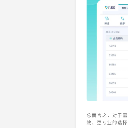
总而言之，对于需
效、更专业的选择