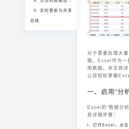
4. 灵活的数据连接与整合
5. 实时更新与共享
总结
对于需要处理大量
题。Excel作
用数据。本文将详
让您轻松掌握Exc
一、启用“分
Excel的“数据
是详细步骤：
打开Excel，点