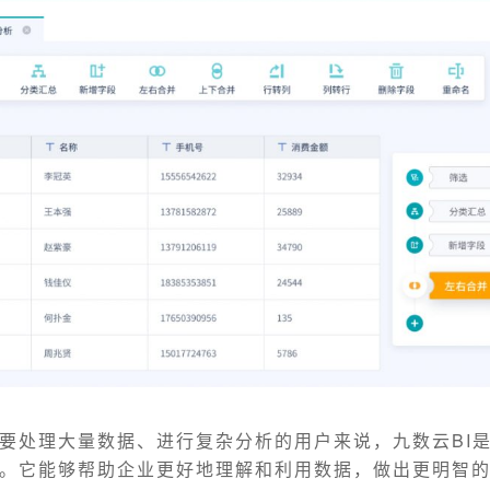
要处理大量数据、进行复杂分析的用户来说，九数云BI
。它能够帮助企业更好地理解和利用数据，做出更明智