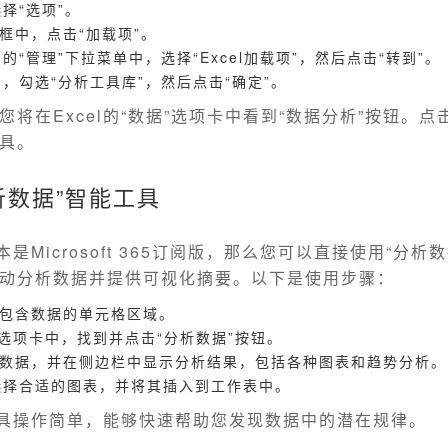
择“选项”。
话框中，点击“加载项”。
“管理”下拉菜单中，选择“Excel加载项”，然后点击“转到”。
，勾选“分析工具库”，然后点击“确定”。
将在Excel的“数据”选项卡中看到“数据分析”按钮。
具。
析数据”智能工具
本是Microsoft 365订阅版，那么您可以直接使用“分析
动分析数据并提供可视化摘要。以下是使用步骤：
选择包含数据的单元格区域。
始”选项卡中，找到并点击“分析数据”按钮。
分析数据，并在侧边栏中显示分析结果，包括各种图表和趋势分析。
选择合适的图表，并将其插入到工作表中。
工具操作简单，能够快速帮助您发现数据中的潜在规律。