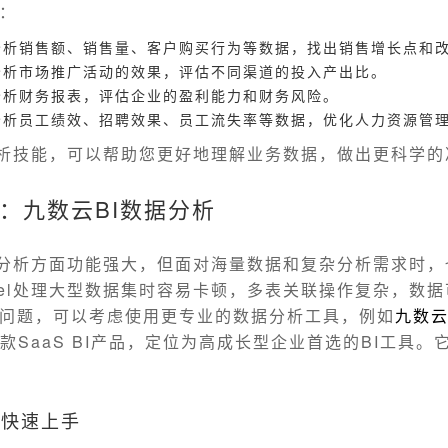
：
分析销售额、销售量、客户购买行为等数据，找出销售增长点和
分析市场推广活动的效果，评估不同渠道的投入产出比。
分析财务报表，评估企业的盈利能力和财务风险。
分析员工绩效、招聘效果、员工流失率等数据，优化人力资源管
据分析技能，可以帮助您更好地理解业务数据，做出更科学
：九数云BI数据分析
数据分析方面功能强大，但面对海量数据和复杂分析需求时
cel处理大型数据集时容易卡顿，多表关联操作复杂，数
问题，可以考虑使用更专业的数据分析工具，例如
九数
款SaaS BI产品，定位为高成长型企业首选的BI工具。
，快速上手