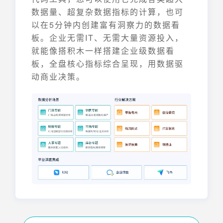
数据量、超复杂数据指标的计算，也可
以在5分钟内创建富有洞察力的数据看
板。企业无需IT、无需大量资源投入，
就能像搭积木一样搭建企业级数据看
板，全盘核心指标综合呈现，用数据驱
动商业决策。