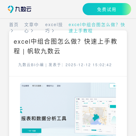
免费试用
首页
文章中
excel技
excel中组合图怎么做？快
心
巧
速上手教程
excel中组合图怎么做？快速上手教
程 | 帆软九数云
九数云BI小编 |
发表于：2025-12-12 15:02:42