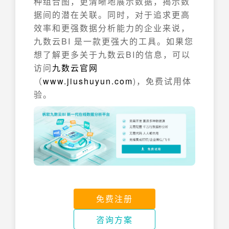
种组合图，更清晰地展示数据，揭示数
据间的潜在关联。同时，对于追求更高
效率和更强数据分析能力的企业来说，
九数云BI 是一款更强大的工具。如果您
想了解更多关于九数云BI的信息，可以
访问
九数云官网
（
www.jiushuyun.com
)，免费试用体
验。
免费注册
咨询方案