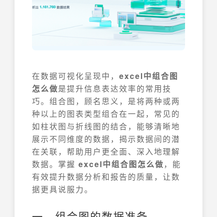
在数据可视化呈现中，
excel中组合图
怎么做
是提升信息表达效率的常用技
巧。组合图，顾名思义，是将两种或两
种以上的图表类型组合在一起，常见的
如柱状图与折线图的结合，能够清晰地
展示不同维度的数据，揭示数据间的潜
在关联，帮助用户更全面、深入地理解
数据。掌握
excel中组合图怎么做
，能
有效提升数据分析和报告的质量，让数
据更具说服力。
一、组合图的数据准备