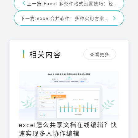
上一篇:
Excel 多条件格式设置技巧：轻松实现数据可视化
下一篇:
excel合并软件：多种实用方案助你轻松整合Excel数据
相关内容
查看更多
excel怎么共享文档在线编辑？快
速实现多人协作编辑