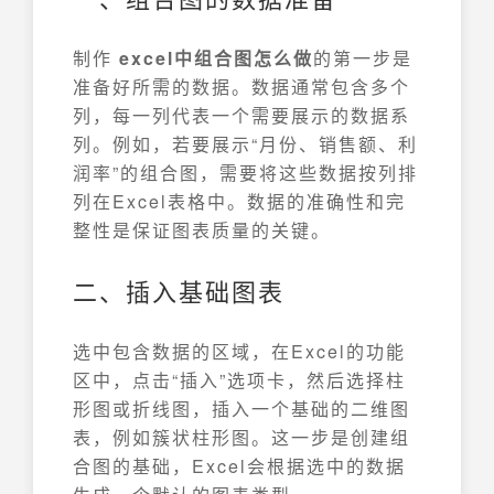
制作
excel中组合图怎么做
的第一步是
准备好所需的数据。数据通常包含多个
列，每一列代表一个需要展示的数据系
列。例如，若要展示“月份、销售额、利
润率”的组合图，需要将这些数据按列排
列在Excel表格中。数据的准确性和完
整性是保证图表质量的关键。
二、插入基础图表
选中包含数据的区域，在Excel的功能
区中，点击“插入”选项卡，然后选择柱
形图或折线图，插入一个基础的二维图
表，例如簇状柱形图。这一步是创建组
合图的基础，Excel会根据选中的数据