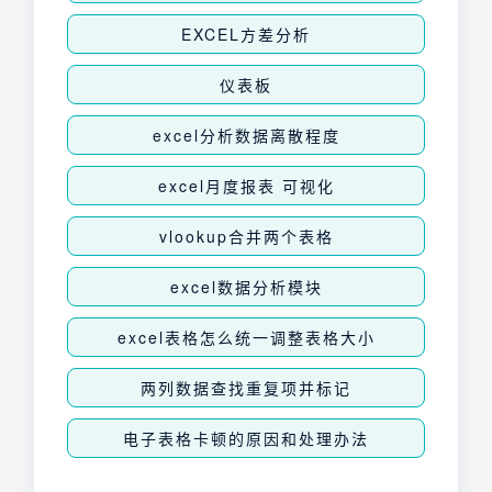
EXCEL方差分析
仪表板
excel分析数据离散程度
excel月度报表 可视化
vlookup合并两个表格
excel数据分析模块
excel表格怎么统一调整表格大小
两列数据查找重复项并标记
电子表格卡顿的原因和处理办法