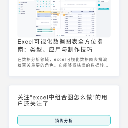
Excel可视化数据图表全方位指
南：类型、应用与制作技巧
在数据分析领域，excel可视化数据图表扮演
着至关重要的角色。它能够将枯燥的数据转化
为直观、易懂的图形，帮助用户快速发现数据
中的模式、趋势和异常。无论是商业决策、学
术研究还是日常工作，excel可视化数据图表
都是不可或缺的工具。通过各种图表类型，用
户可以更有效地理解和传达数据信息，从而做
关注"excel中组合图怎么做"的用
出更明智的决策。Excel强大的图表功能，为
户还关注了
用户提供了丰富的数据呈现方式。
销售分析