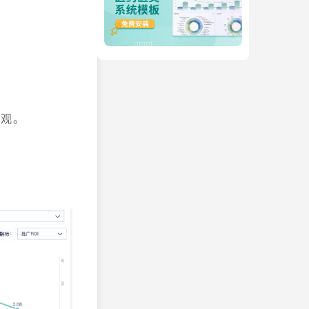
直观。
”