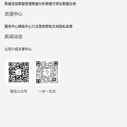
数据连接
数据管理
数据分析
数据可视化
数据应用
资源中心
服务中心
模板中心
行业案例
帮助文档
隐私政策
新闻动态
公司介绍
文章中心
微信公众号
一对一交流