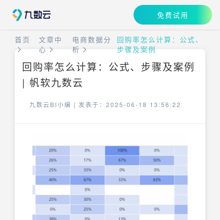
免费试用
首页
文章中
电商数据分
回购率怎么计算：公式、
心
析
步骤及案例
回购率怎么计算：公式、步骤及案例
| 帆软九数云
九数云BI小编 |
发表于：2025-06-18 13:56:22