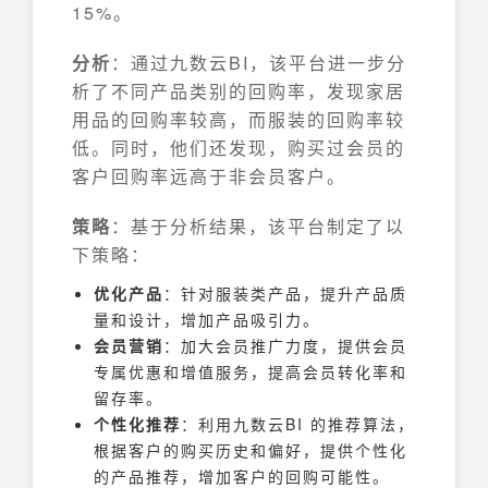
15%。
分析
：通过九数云BI，该平台进一步分
析了不同产品类别的回购率，发现家居
用品的回购率较高，而服装的回购率较
低。同时，他们还发现，购买过会员的
客户回购率远高于非会员客户。
策略
：基于分析结果，该平台制定了以
下策略：
优化产品
：针对服装类产品，提升产品质
量和设计，增加产品吸引力。
会员营销
：加大会员推广力度，提供会员
专属优惠和增值服务，提高会员转化率和
留存率。
个性化推荐
：利用九数云BI 的推荐算法，
根据客户的购买历史和偏好，提供个性化
的产品推荐，增加客户的回购可能性。