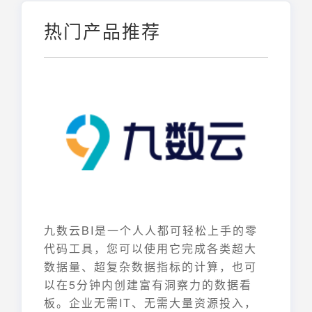
热门产品推荐
九数云BI是一个人人都可轻松上手的零
代码工具，您可以使用它完成各类超大
数据量、超复杂数据指标的计算，也可
以在5分钟内创建富有洞察力的数据看
板。企业无需IT、无需大量资源投入，