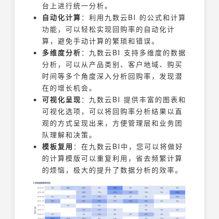
台上进行统一分析。
自动化计算
：利用九数云BI 的公式和计算
功能，可以轻松实现回购率的自动化计
算，避免手动计算的繁琐和错误。
多维度分析
：九数云BI 支持多维度的数据
分析，可以从产品类别、客户地域、购买
时间等多个角度深入分析回购率，发现潜
在的增长机会。
可视化呈现
：九数云BI 提供丰富的图表和
可视化选项，可以将回购率分析结果以直
观的方式呈现出来，方便管理层和业务团
队理解和决策。
模板复用
：在九数云BI中，您可以将做好
的计算模版可以重复利用，省去频繁计算
的烦恼，极大的提升了数据分析的效率。