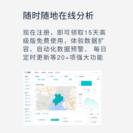
随时随地在线分析
现在注册，即可领取15天高
级版免费使用，体验数据扩
容、自动化数据预警、 每日
定时更新等20+项强大功能