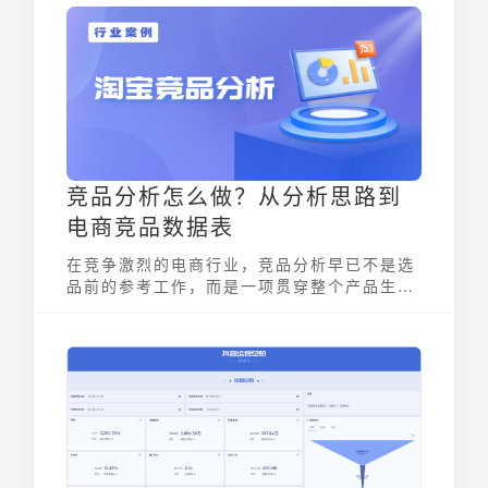
用，旨在帮助在线零售商实现订单、发货、库
存、客户等业务的一体化管理，提高运营效
率，降低管理成本。
竞品分析怎么做？从分析思路到
电商竞品数据表
在竞争激烈的电商行业，竞品分析早已不是选
品前的参考工作，而是一项贯穿整个产品生命
周期的常规动作。但很多商家在做电商竞品数
据表时，仍然停留在“抄链接、刷销量”的表
面，结果看得多、抓不到重点，甚至分析完了
也不知道下一步该做什么。一套真正好用的竞
品分析，应该回答这3个问题。