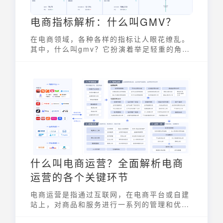
电商指标解析：什么叫GMV？
在电商领域，各种各样的指标让人眼花缭乱。
其中，什么叫gmv？它扮演着举足轻重的角
色，是衡量电商平台运营状况的重要指标之
一。了解什么叫gmv，有助于电商从业者更好
地分析经营状况，制定运营策略。本文将深入
解析什么叫gmv，帮助大家理解其概念、计算
方式以及在电商运营中的应用。
什么叫电商运营？全面解析电商
运营的各个关键环节
电商运营是指通过互联网，在电商平台或自建
站上，对商品和服务进行一系列的管理和优
化，旨在提升店铺流量、转化率、客户忠诚度