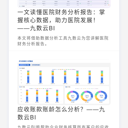
一文读懂医院财务分析报告：掌
握核心数据，助力医院发展！
——九数云BI
本文将借助数据分析工具九数云为您讲解医院
财务分析报告。
应收账款账龄怎么分析？——九
数云BI
九数云BI能帮助企业财务核算所有客户的应收