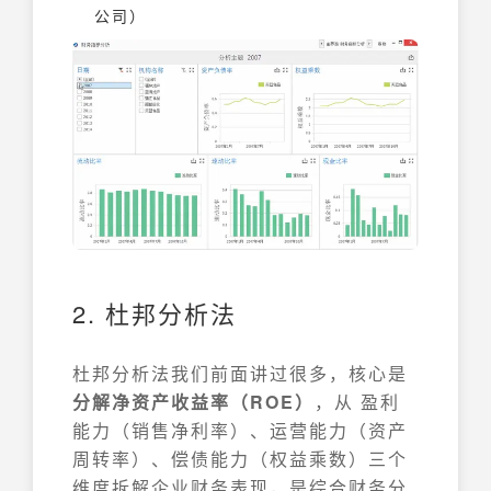
公司）
2. 杜邦分析法
杜邦分析法我们前面讲过很多，核心是
分解净资产收益率（ROE）
，从 盈利
能力（销售净利率）、运营能力（资产
周转率）、偿债能力（权益乘数）三个
维度拆解企业财务表现，是综合财务分