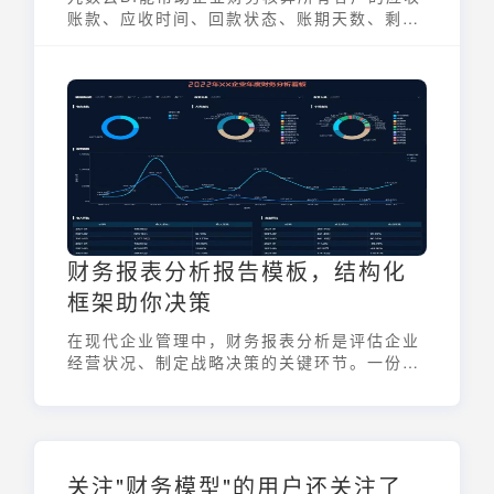
账款、应收时间、回款状态、账期天数、剩余
应收等多个指标，并做多维度的汇总统计。明
细结果展示给业务人员，方便随时查看每个客
户的回款详情；汇总结果展示给管理层，便于
监控公司整体的经营状况。
财务报表分析报告模板，结构化
框架助你决策
在现代企业管理中，财务报表分析是评估企业
经营状况、制定战略决策的关键环节。一份结
构化的财务报表分析报告模板，能够帮助管理
者系统地梳理财务数据，发现潜在问题，并为
未来的发展方向提供有力支撑。
关注"财务模型"的用户还关注了