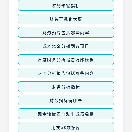
财务预警指标
财务可视化大屏
财务预算包括哪些内容
成本怎么分摊到各项目
月度财务分析报告万能模板
财务分析报告包括哪些内容
财务分析指标
财务指标有哪些
现金流量表自动生成器免费
用友u8数据库