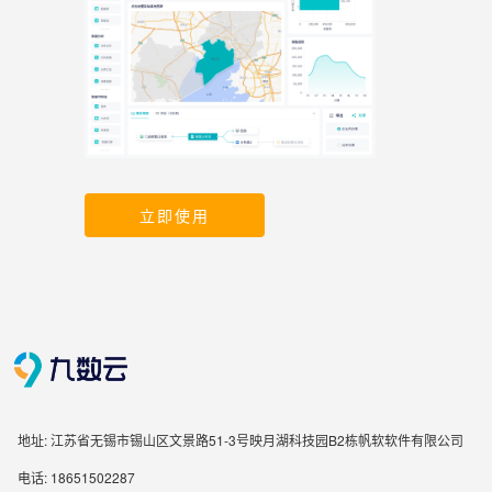
立即使用
地址: 江苏省无锡市锡山区文景路51-3号映月湖科技园B2栋帆软软件有限公司
电话: 18651502287