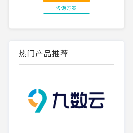
咨询方案
热门产品推荐