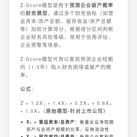
Z-Score模型是用于
预测企业破产概率
的
财务模型
，通过多个财务指标（如营
运资本/资产总额、留存收益/资产总额
等）加权计算得分，根据得分区间判断
企业财务风险等级，常用于信用评估、
企业预警等场景。
Z-Score模型可用以客观预测企业短期
内（1-2年）陷入财务困境或破产的概
率。
公式
：
Z = 1.2X₁ + 1.4X₂ + 3.3X₃ + 0.6X₄
+ 1.0X₅（
原始模型-针对上市公司）
X₁ = 营运资本/总资产
：衡量企业净短期
资产与总资产规模的比率，反映流动性
X₂ = 留存收益/总资产
：衡量企业累积盈