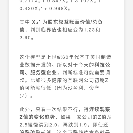
0.717X₁ + 0.847X₂ + 3.107X₃ +
0.420X₄' + 0.998X₅
其中
X₄'
为
股东权益账面价值/总负
债
，判别临界值也相应变为1.23和
2.90。
这个模型是上世纪60年代基于美国制造
业数据开发的。所以对于今天的
科技公
司、服务型企业
，判断标准可能需要调
整。比如很多健康的互联网公司初期Z
值可能就很低（因为没盈利、资产
少）。
此外，只看一次结果不行，得
连续观察
Z值的变化趋势
，如果一家公司的Z值从
2.5慢慢滑到2.0，再跌到1.9，即使还
没跌破警戒线，这个下跌趋势本身就是