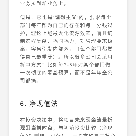
业务拉到新业务上。
但是，它也是“
理想主义
”的，要求每个
部门每年都为自己的存在和每一分钱辩
护，理论上能最大化资源效率；而且编
制过程复杂、耗时耗力，对管理要求极
高，容易引发内部矛盾（每个部门都觉
得自己最重要）。所以很多公司会采用
折中方案：比如每3-5年对某个部门做
一次彻底的零基预算，而不是年年全公
司都搞。
6. 净现值法
在投资决策中，将项目
未来现金流量折
现到当前时点
，与初始投资比较（净现
值≥0 则项目可行），是资本预算中核心