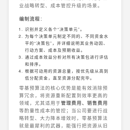
业战略转型、成本管控升级的场景。
编制流程
：
识别并定义各个“决策单元”。
为每个决策单元制定不同的、不同资金水
平的“决策包”，并详细说明其业务动因、
行动方案、成本及预期收益。
通过成本效益分析对所有决策包进行评估
和排序。
根据可动用的资源总量，按优先级从高到
低分配资金，直至资源分配完毕。
零基预算法的核心优势是能有效消除预
算冗余，将资源重新配置到效率更高的
领域，尤其适用于
管理费用、销售费用
等酌量性成本的管控；当公司要进行战
略转型、大力降本增效时，零基预算法
就是最犀利的武器，能强行把资源从旧