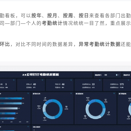
勤看板，可以
按年
、
按月
、
按周
、
按日
来查看各部门出
司—部门—个人的
考勤统计
情况统统一目了然，重点展
环比
，对比不同时间的数据差异，
异常考勤统计数据
还