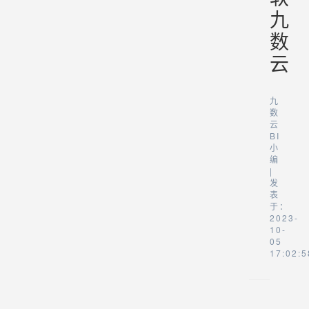
九
数
云
九
数
云
BI
小
编
|
发
表
于：
2023-
10-
05
17:02:5