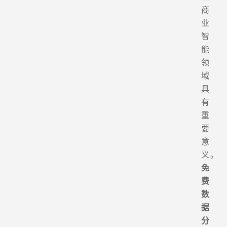
商
业
智
能
领
域
具
有
重
要
意
义。
免
费
数
据
分