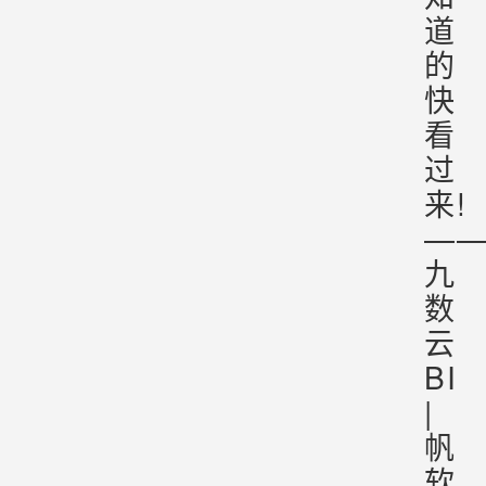
道
的
快
看
过
来!
—
九
数
云
BI
|
帆
软