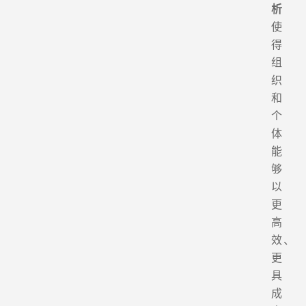
析
使
得
组
织
和
个
体
能
够
以
更
高
效、
更
具
成