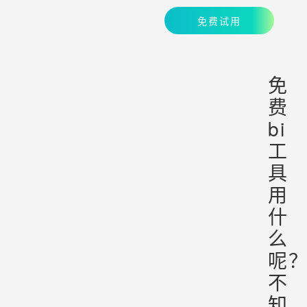
免费试用
免
费
bi
工
具
用
什
么
呢
不
知