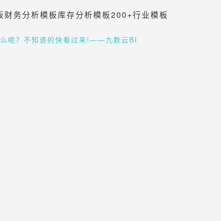
板
财务分析模板
库存分析模板
200+行业模板
什么呢？不知道的快看过来!——九数云BI