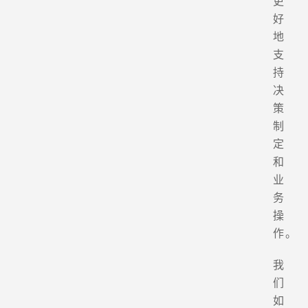
更
好
地
支
持
决
策
制
定
和
业
务
操
作。
我
们
如