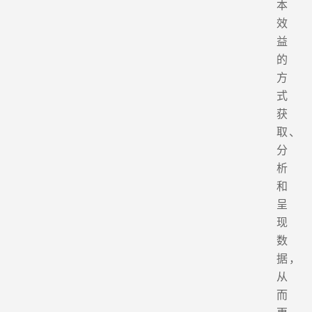
本
效
益
的
方
式
获
取、
分
析
和
呈
现
数
据，
从
而