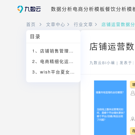
数据分析
电商分析模板
餐饮分析模
首页
文章中心
行业文章
店铺运营数据
目录
店铺运营数
1、店铺销售管理驾驶舱
2、电商精细化运营-电商取消单分析
九数云BI小编 |
发表于：2
3、wish平台夏女装2020年8月销售分析