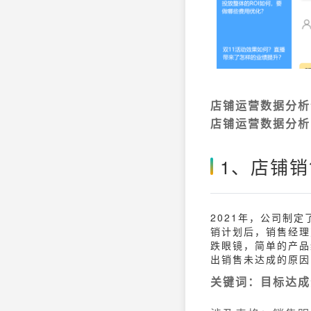
店铺运营数据分析
店铺运营数据分析
1、店铺
2021年，公司制定
销计划后，销售经理
跌眼镜，简单的产品
出销售未达成的原因
关键词：目标达成