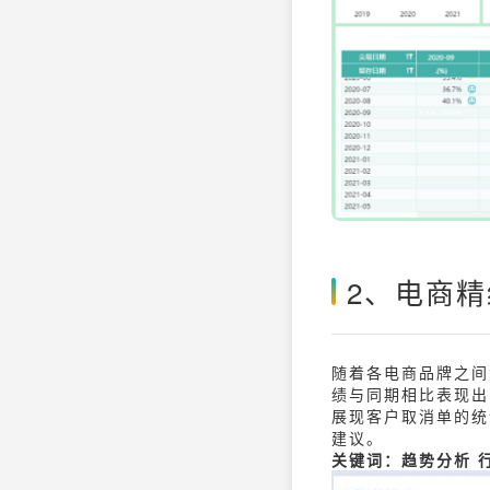
2、电商
随着各电商品牌之间
绩与同期相比表现出
展现客户取消单的统
建议。
关键词：趋势分析 