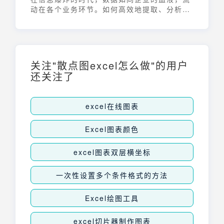
动在各个业务环节。如何高效地提取、分析并
呈现这些数据，让其为决策提供有力支持？
Excel数据可视化大屏应运而生，它能将复杂
的数据转化为直观易懂的图表，让数据自己说
话，帮助管理者洞察全局，掌握关键信息。
关注"散点图excel怎么做"的用户
还关注了
excel在线图表
Excel图表颜色
excel图表双层横坐标
一次性设置多个条件格式的方法
Excel绘图工具
excel切片器制作图表