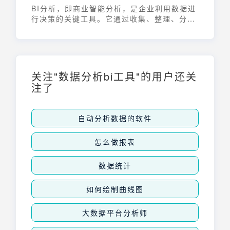
BI分析，即商业智能分析，是企业利用数据进
行决策的关键工具。它通过收集、整理、分析
企业内外部的数据，将复杂的数据转化为易于
理解的图表和报告，为管理者提供清晰的业务
洞察，辅助企业进行战略规划、运营优化和风
险控制。通过BI分析，企业可以更准确地把握
市场动态，发现潜在的增长机会，并及时调整
关注"数据分析bi工具"的用户还关
经营策略，从而在激烈的市场竞争中保持领先
注了
地位。
自动分析数据的软件
怎么做报表
数据统计
如何绘制曲线图
大数据平台分析师