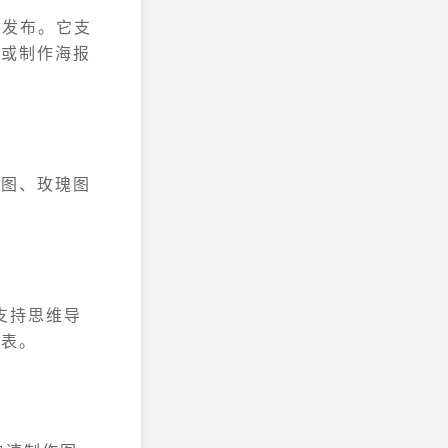
网页发布。它支
页或制作海报
基图、玫瑰图
支持思维导
图表。