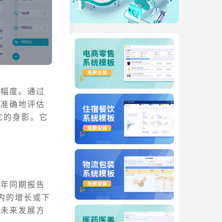
化幅度。通过
更准确地评估
它的身影。它
上年同期报告
内的增长或下
测未来发展方