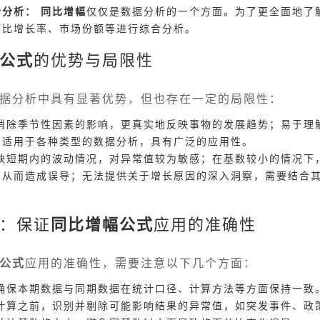
合分析：
同比增幅
仅仅是数据分析的一个方面。为了更全面地了
环比增长率、市场份额等进行综合分析。
公式
的优势与局限性
据分析中具有显著优势，但也存在一定的局限性：
消除季节性因素的影响，更真实地反映事物的发展趋势；易于理
；适用于各种类型的数据分析，具有广泛的应用性。
映短期内的波动情况，对异常值较为敏感；在基数较小的情况下
，从而造成误导；无法提供关于增长原因的深入洞察，需要结合
：保证
同比增幅公式
应用的准确性
公式
应用的准确性，需要注意以下几个方面：
确保本期数据与同期数据在统计口径、计算方法等方面保持一致
计算之前，识别并剔除可能影响结果的异常值，如突发事件、政