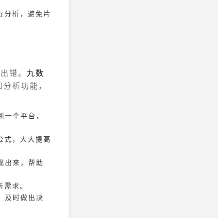
行分析，避免片
易出错。
九数
和分析功能，
。
到一个平台，
公式，大大提高
现出来，帮助
析需求。
，及时做出决