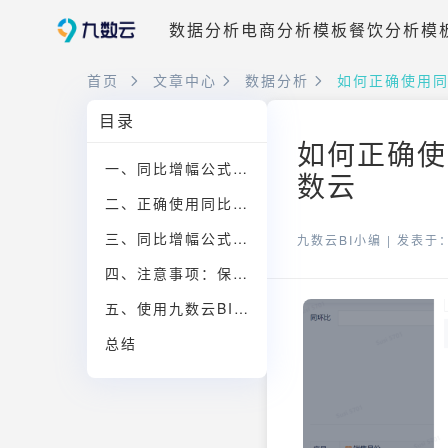
数据分析
电商分析模板
餐饮分析模
首页
文章中心
数据分析
如何正确使用
目录
如何正确使
一、同比增幅公式的定义与作用
数云
二、正确使用同比增幅公式的步骤
三、同比增幅公式的优势与局限性
九数云BI小编 |
发表于：2
四、注意事项：保证同比增幅公式应用的准确性
五、使用九数云BI轻松计算同比增幅
总结