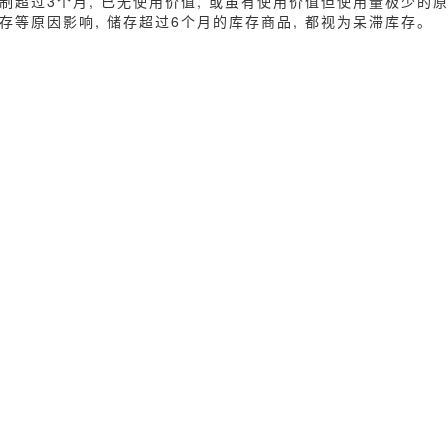
制超过3个月, 已无使用价值, 或虽有使用价值但使用量极少的原
存等原因影响, 储存超过6个月的库存商品, 都视为呆滞库存。