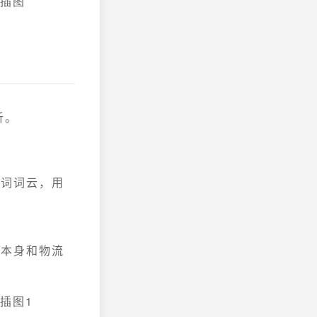
析。
频词词云，用
。
品本身和物流