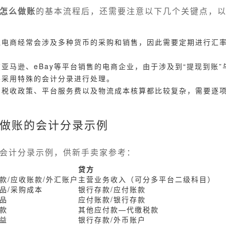
怎么做账
的基本流程后，还需要注意以下几个关键点，
境电商经常会涉及多种货币的采购和销售，因此需要定期进行汇
亚马逊、eBay等平台销售的电商企业，由于涉及到“提现到账”
要采用特殊的会计分录进行处理。
的税收政策、平台服务费以及物流成本核算都比较复杂，需要逐
做账的会计分录示例
会计分录示例，供新手卖家参考：
贷方
款/应收账款/外汇账户
主营业务收入（可分多平台二级科目）
品/采购成本
银行存款/应付账款
品
应付账款/银行存款
款
其他应付款—代缴税款
益
银行存款/外币账户