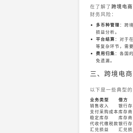
在了解了
跨境电商
财务风险：
多币种管理
：跨
损益分析。
平台结算
：对于在
等复杂环节，需
费用归集
：各国
免遗漏。
三、跨境电商
以下是一些典型的
业务类型
借方
销售收入
银行存
支付采购成本
库存商
稳定库存
库存商
代收代缴税款
银行存
汇兑损益
汇兑损