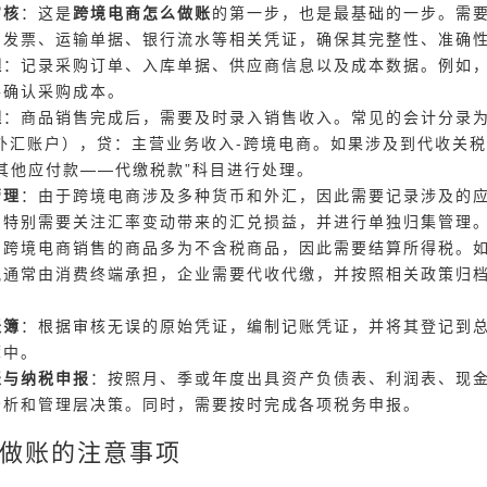
审核
：这是
跨境电商怎么做账
的第一步，也是最基础的一步。需
售发票、运输单据、银行流水等相关凭证，确保其完整性、准确
理
：记录采购订单、入库单据、供应商信息以及成本数据。例如
并确认采购成本。
理
：商品销售完成后，需要及时录入销售收入。常见的会计分录
外汇账户），贷：主营业务收入-跨境电商。如果涉及到代收关
其他应付款——代缴税款”科目进行处理。
管理
：由于跨境电商涉及多种货币和外汇，因此需要记录涉及的
。特别需要关注汇率变动带来的汇兑损益，并进行单独归集管理
：跨境电商销售的商品多为不含税商品，因此需要结算所得税。
税通常由消费终端承担，企业需要代收代缴，并按照相关政策归
账簿
：根据审核无误的原始凭证，编制记账凭证，并将其登记到
簿中。
表与纳税申报
：按照月、季或年度出具资产负债表、利润表、现
分析和管理层决策。同时，需要按时完成各项税务申报。
做账的注意事项