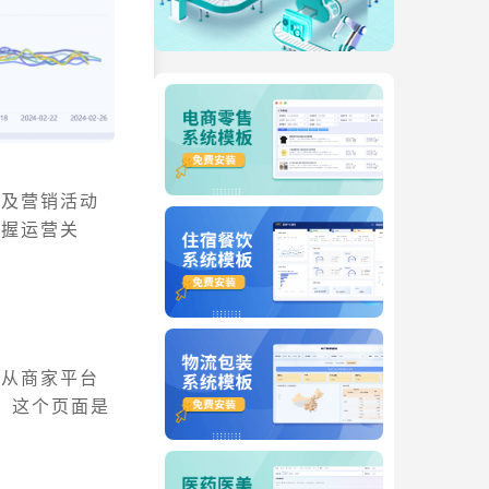
以及营销活动
掌握运营关
以从商家平台
。这个页面是