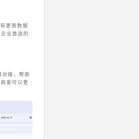
于有更高数据
型企业首选的
缝对接，帮助
，商家可以更