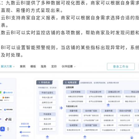
化：
九数云BI提供了多种数据可视化图表，商家可以根据自身需
以直观、易懂的方式呈现出来。
数云BI支持商家自定义报表，商家可以根据自身需求选择合适的
报表。
九数云BI可以实时监控店铺的各项数据，帮助商家及时发现问题
云BI可以设置智能预警规则，当店铺的某些指标出现异常时，系
家及时处理。