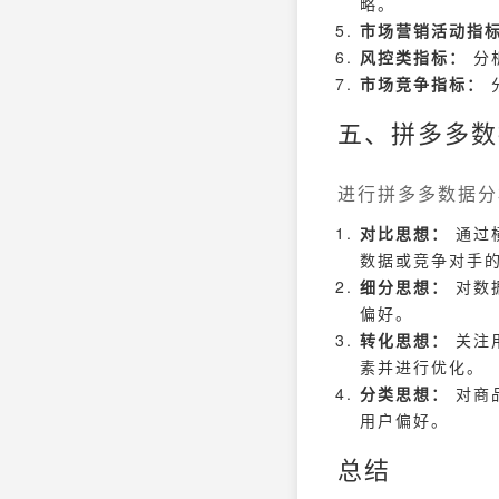
略。
市场营销活动指
风控类指标：
分
市场竞争指标：
五、拼多多数
进行拼多多数据分
对比思想：
通过
数据或竞争对手
细分思想：
对数
偏好。
转化思想：
关注
素并进行优化。
分类思想：
对商
用户偏好。
总结