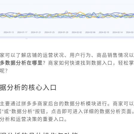
家可以了解店铺的运营状况、用户行为、商品销售情况
多数据分析在哪里
？商家如何快速找到数据入口，轻松
呢？
据分析的核心入口
主要通过拼多多商家后台的数据分析模块进行。商家可
据”或“数据分析”按钮，点击即可进入详细的数据分析页面
分析和运营决策的重要入口。