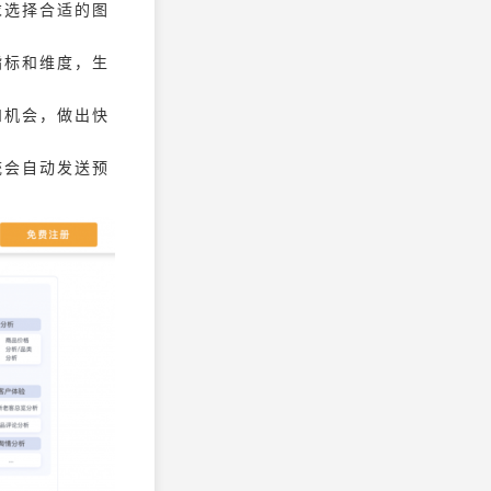
求选择合适的图
指标和维度，生
和机会，做出快
统会自动发送预