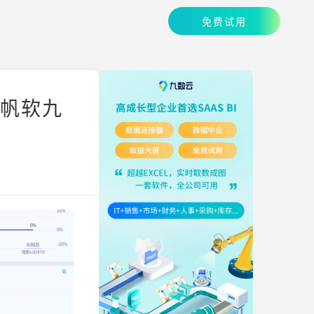
免费试用
 帆软九