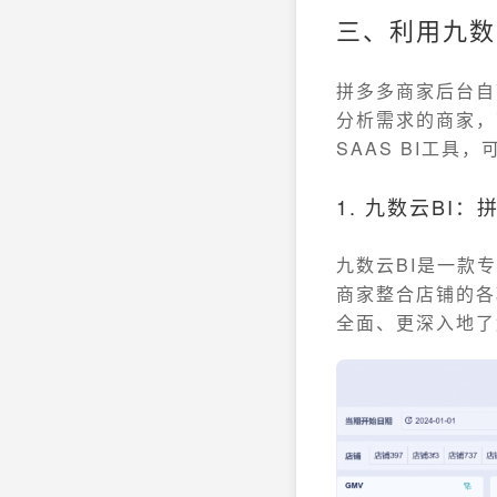
三、利用九数
拼多多商家后台自
分析需求的商家，
SAAS BI工
1. 九数云BI
九数云BI是一款
商家整合店铺的各
全面、更深入地了