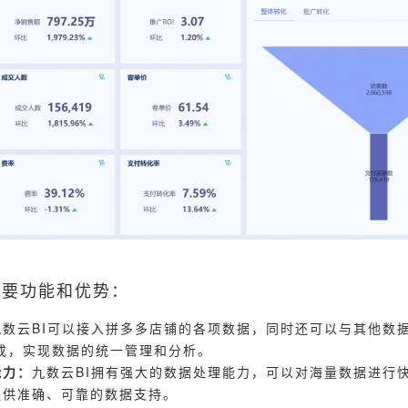
的主要功能和优势：
九数云BI可以接入拼多多店铺的各项数据，同时还可以与其他数据
成，实现数据的统一管理和分析。
能力：
九数云BI拥有强大的数据处理能力，可以对海量数据进行
提供准确、可靠的数据支持。