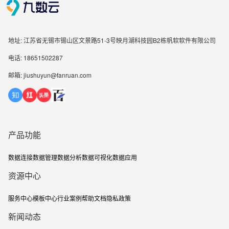
地址: 江苏省无锡市锡山区文景路51-3号映月湖科技园B2栋帆软软件有限公司
电话: 18651502287
邮箱: jiushuyun@fanruan.com
产品功能
数据连接
数据管理
数据分析
数据可视化
数据应用
资源中心
服务中心
模板中心
行业案例
帮助文档
隐私政策
新闻动态