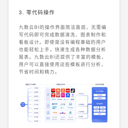
3. 零代码操作
九数云BI的操作界面简洁直观，无需编
写代码即可完成数据清洗、图表制作和
看板设计。即使是没有编程基础的用户
也能轻松上手，快速生成各种数据分析
报表。九数云BI还提供了丰富的模板，
用户可以直接使用这些模板进行分析，
节省时间和精力。