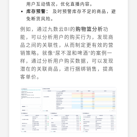
用户互动情况，优化直播内容。
库存预警：
及时预警库存不足的商品，避
免断货风险。
例如，通过九数云BI的
购物篮分析
功
能，可以分析用户的购买行为，发现商
品之间的关联性，从而制定更有效的营
销策略。就像“尿不湿和啤酒”的案例一
样，通过分析用户购买数据，可以发现
潜在的关联商品，进行捆绑销售，提高
客单价。