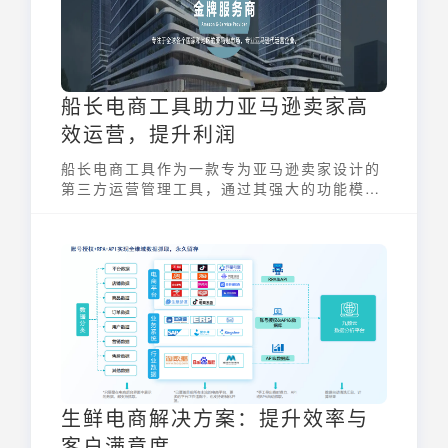
船长电商工具助力亚马逊卖家高
效运营，提升利润
船长电商工具作为一款专为亚马逊卖家设计的
第三方运营管理工具，通过其强大的功能模块
和增值服务，帮助卖家实现数据驱动的精细化
运营，从而提高销售利润，已成为众多亚马逊
卖家的优选。
生鲜电商解决方案：提升效率与
客户满意度