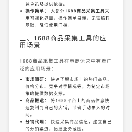
竞争策略提供依据。
操作简单：
大部分
1688商品采集工具
采
用可视化界面，操作简单易懂，无需编程
基础，降低使用门槛。
三、1688商品采集工具的应
用场景
1688商品采集工具
在电商运营中有着广
泛的应用场景：
市场调研：
快速了解市场上的热门商品、
价格分布、竞争对手情况等，为制定市场
策略提供数据支撑。
商品搬运：
将1688平台上的商品信息快
速复制到自己的店铺，节省手动录入的时
间。
分销代理：
快速采集商品信息，建立自己
的分销渠道，拓展业务范围。