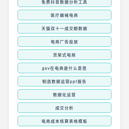
免费抖音数据分析工具
医疗器械电商
天猫双十一成交额数据
电商广告投放
货架式电商
gsv在电商是什么意思
制造数据运营ppt报告
数据化运营
成交分析
电商成本核算表格模板