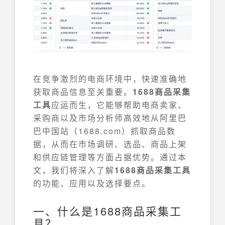
在竞争激烈的电商环境中，快速准确地
获取商品信息至关重要。
1688商品采集
工具
应运而生，它能够帮助电商卖家、
采购商以及市场分析师高效地从阿里巴
巴中国站（1688.com）抓取商品数
据，从而在市场调研、选品、商品上架
和供应链管理等方面占据优势。通过本
文，我们将深入了解
1688商品采集工具
的功能、应用以及选择要点。
一、什么是1688商品采集工
具？