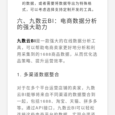
的数据，或者需要将数据导出为特殊格
式，可以考虑选择支持定制开发的工具。
六、九数云BI：电商数据分析
的强大助力
九数云BI
是一款强大的在线数据分析工
具，可以帮助电商卖家更好地分析和利
用采集到的1688商品数据，从而优化选
品策略、提升运营效率。
1. 多渠道数据整合
对于在多个平台运营店铺的卖家，九数
云BI能够将来自不同渠道的数据整合到
一起，包括1688、淘宝、天猫、拼多多
等。通过API接口，九数云BI可以轻松
连接这些电商平台的数据，实现全渠道