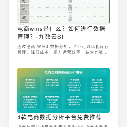
电商wms是什么？如何进行数据
管理？-九数云BI
通过电商 WMS 数据分析，企业可以优化库存
管理、降低成本、提升运营效率。结合九数云
BI 等数据分析工具，企业能够高效利用仓储
数据，提升供应链管理水平。
4款电商数据分析平台免费推荐
电商数据分析平台免费工具为中小电商企业提