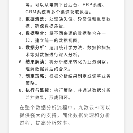
等。可以从电商平台后台、ERP系统、
CRM系统等多个渠道获取数据。
数据清洗
：处理缺失值、异常值和重复数
据，确保数据质量。
数据整合
：将不同来源的数据整合在一
起，建立统一的数据视图。
数据分析
：运用统计学方法、数据挖掘技
术等对数据进行深入分析。
结果解读
：将分析结果转化为业务洞察，
理解数据背后的含义。
制定策略
：根据分析结果制定或调整业务
策略。
执行与监控
：执行策略，并通过数据分析
监控效果，形成闭环。
在整个数据分析流程中，九数云BI可以
提供强大的支持，简化数据处理和分析
过程，提高分析效率。