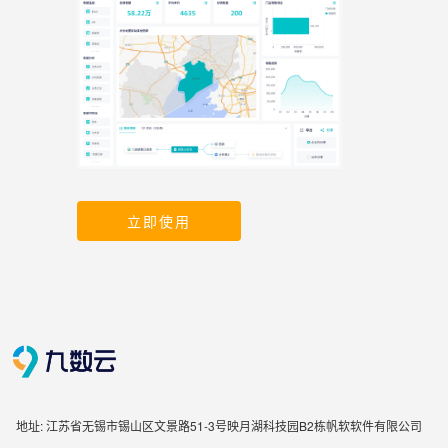
立即使用
地址: 江苏省无锡市锡山区文景路51-3号映月湖科技园B2栋帆软软件有限公司