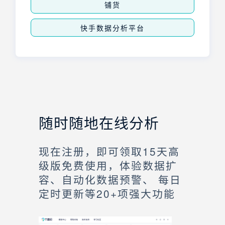
铺货
快手数据分析平台
随时随地在线分析
现在注册，即可领取15天高
级版免费使用，体验数据扩
容、自动化数据预警、 每日
定时更新等20+项强大功能