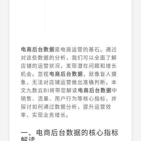
电商后台数据
是电商运营的基石。通过
对这些数据的分析，我们可以全面了解
店铺的运营状况，发现潜在问题和增长
机会。忽视
电商后台数据
，就像盲人摸
象，无法对店铺运营做出准确判断。本
文九数云BI将带您解读
电商后台数据
中
销售、流量、用户行为等核心指标，并
探讨如何通过数据分析，提升运营效
率，实现业务增长。
一、电商后台数据的核心指标
解读