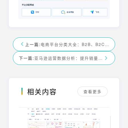
上一篇:
电商平台分类大全：B2B、B2C、C2C及更多模式详解
下一篇:
亚马逊运营数据分析：提升销量和利润的7大关键指标
相关内容
查看更多