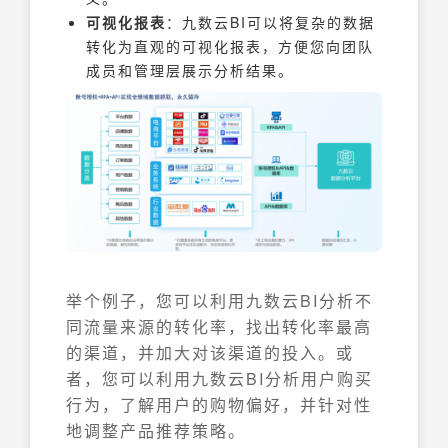
可视化报表
：九数云BI可以将复杂的数据
转化为直观的可视化报表，方便您向团队
成员和管理层展示分析结果。
举个例子，您可以利用九数云BI分析不
同流量来源的转化率，找出转化率最高
的渠道，并加大对该渠道的投入。或
者，您可以利用九数云BI分析用户购买
行为，了解用户的购物偏好，并针对性
地调整产品推荐策略。