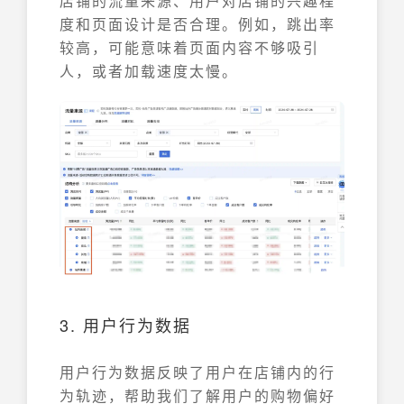
店铺的流量来源、用户对店铺的兴趣程
度和页面设计是否合理。例如，跳出率
较高，可能意味着页面内容不够吸引
人，或者加载速度太慢。
3. 用户行为数据
用户行为数据反映了用户在店铺内的行
为轨迹，帮助我们了解用户的购物偏好