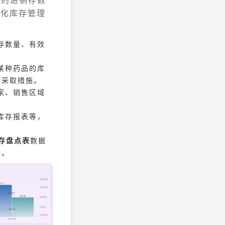
优化库存管理
存数量、有效
某种药品的库
时采取措施。
家、销售区域
。
库存报表等，
存盘点表
数据
持。