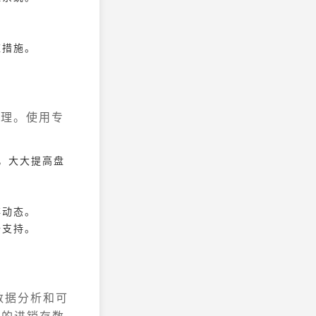
应措施。
管理。使用专
，大大提高盘
存动态。
据支持。
数据分析和可
部的进销存数