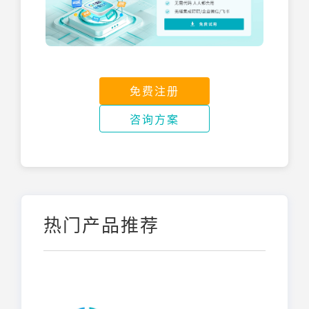
免费注册
咨询方案
热门产品推荐