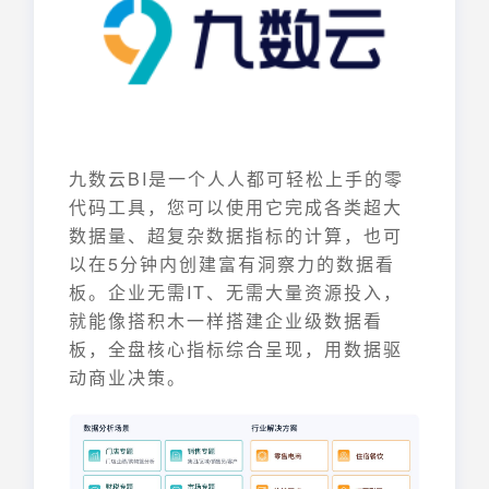
九数云BI是一个人人都可轻松上手的零
代码工具，您可以使用它完成各类超大
数据量、超复杂数据指标的计算，也可
以在5分钟内创建富有洞察力的数据看
板。企业无需IT、无需大量资源投入，
就能像搭积木一样搭建企业级数据看
板，全盘核心指标综合呈现，用数据驱
动商业决策。