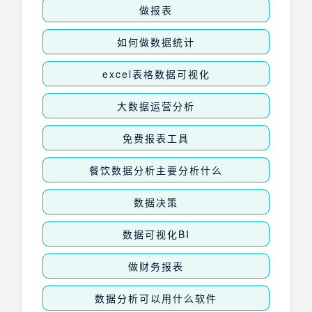
做报表
如何做数据统计
excel表格数据可视化
大数据运营分析
免费报表工具
餐饮数据分析主要分析什么
数据决策
数据可视化BI
做财务报表
数据分析可以用什么软件