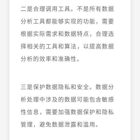
二是合理调用工具。不是所有数据
分析工具都能够实现的功能，需要
根据实际需求和数据特点，合理选
择相关的工具和算法，以提高数据
分析的效率和准确性。
三是保护数据隐私和安全。数据分
析处理中涉及的数据可能包含敏感
性信息，需要加强数据保护和隐私
管理，避免数据泄露和滥用。