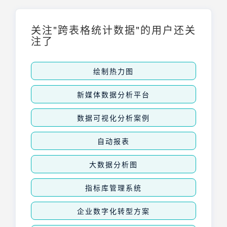
关注"跨表格统计数据"的用户还关
注了
绘制热力图
新媒体数据分析平台
数据可视化分析案例
自动报表
大数据分析图
指标库管理系统
企业数字化转型方案