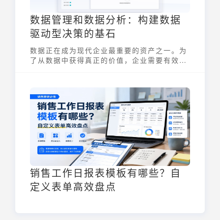
数据管理和数据分析：构建数据
驱动型决策的基石
数据正在成为现代企业最重要的资产之一。为
了从数据中获得真正的价值，企业需要有效地
进行数据管理和数据分析，从而驱动更明智的
决策，提升运营效率，并获得竞争优势。
销售工作日报表模板有哪些？自
定义表单高效盘点