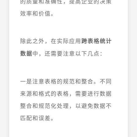
的质量和准确性，提高企业的决策
效率和价值。
除此之外，在实际应用
跨表格统计
中，还需要注意以下几点：
数据
一是注意表格的规范和整合。不同
来源和格式的表格，需要进行数据
整合和规范化处理，以避免数据不
匹配和误差。