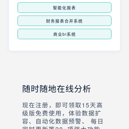
智能化报表
财务报表合并系统
商业bi系统
随时随地在线分析
现在注册，即可领取15天高
级版免费使用，体验数据扩
容、自动化数据预警、 每日