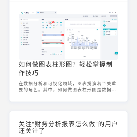
业。它们通过机器学习、自然语言处理等技
术，帮助企业和个人从海量数据中提取有价值
的信息，从而做出更明智的决策。这些工具种
类繁多，功能各异，从综合性的商业智能平台
到轻量级的Excel助手，应有尽有。选择合适
的工具，能极大地提升数据分析的效率和准确
性。
如何做图表柱形图？轻松掌握制
作技巧
在数据分析和可视化领域，图表扮演着至关重
要的角色。其中，如何做图表柱形图是数据呈
现中最常用且有效的手段之一。它能够清晰地
展示不同类别之间的数值比较，帮助我们快速
理解数据背后的信息。本文将深入探讨柱形图
的制作技巧，助你轻松掌握这一实用技能。
关注"财务分析报表怎么做"的用户
还关注了